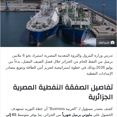
default
تدرس وزارة البترول والثروة المعدنية المصرية استيراد نحو 6 ملايين
برميل من النفط الخام من الجزائر خلال فصل الصيف المقبل، بدءاً من
يوليو 2026،وذلك في خطوة استراتيجية لتعزيز أمن الطاقة وتنويع مصادر
الإمدادات النفطية.
تفاصيل الصفقة النفطية المصرية
الجزائرية
كشف مصدر مسؤول لـ “العربية Business” أن خطة التوريد تستهدف
الحصول على
مليوني برميل شهرياً
من الجزائر، بما يوفر متوسط
65 إلى