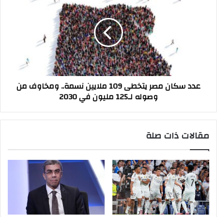
سكان
مصر
يتخطى
109
ملايين
نسمة..
ومخاوف
من
عدد سكان مصر يتخطى 109 ملايين نسمة.. ومخاوف من
وصوله
وصوله لـ125 مليون في 2030
لـ125
مليون
في
2030
مقالات ذات صلة