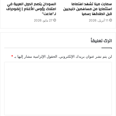
سمارت مينا تشهد اهتماما
السودان يتصدر الدول العربية في
استثماريا من مساهمين خليجيين
امتلاك رؤوس الأغنام | إنفوجراف
قبل انطلاقها رسميا
لـ”ماعت”
11 أبريل، 2026
27 مايو، 2026
اترك تعليقاً
لن يتم نشر عنوان بريدك الإلكتروني.
الحقول الإلزامية مشار إليها بـ
*
ا
ل
ت
ع
ل
ي
ق