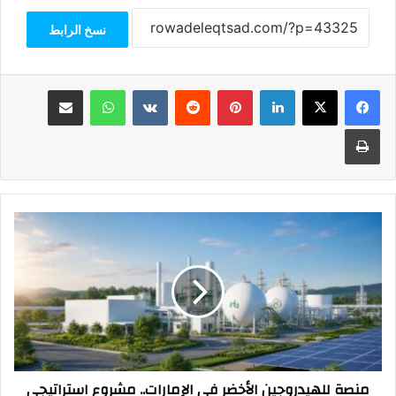
نسخ الرابط
فيسبوك
‫X
لينكدإن
بينتيريست
واتساب
مشاركة عبر البريد
طباعة
منصة
للهيدروجين
الأخضر
في
الإمارات..
مشروع
استراتيجي
بين
«آي
منصة للهيدروجين الأخضر في الإمارات.. مشروع استراتيجي
بي