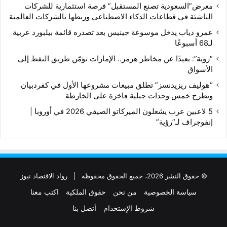
معرض”السعودية تصنع المستقبل” فرصة استثمارية للشركات
الناشئة في قطاعات الذكاء الاصطناعي وربطها بالشركات العالمية
عمرو دياب يدخل موسوعة جينيس بعد تصدره قائمة بيلبورد عربية
لـ68 أسبوعًا
“رؤية”: بعيدًا عن مخاطر هرمز.. الإمارات تؤمّن طريق النفط إلى
الأسواق
“هوليف ريزيدنسز” تطلق مبيعات مشروعها الأول في كفردبيان
وتطرح خمس وحدات جبلية فاخرة على الخارطة
5 لاعبين عرب يشعلون الميركاتو الصيفي 2026 في أوروبا |
إنفوجراف لـ”رؤية”
© حقوق النشر 2026، جميع الحقوق محفوظة |
رواد الاقتصاد نيوز
سياسة الخصوصية
من نحن
حقوق الملكية
اكتب معنا
شروط الإستخدام
أتصل بنا