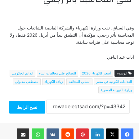
وفي السياق، نفت وزارة الكهرباء والشركة القابضة الشائعات حول
المحاسبة بأثر رجعي، مؤكدة أن التطبيق يبدأ من أبريل 2026 فقط، ولا
توجد محاسبة على فترات سابقة.
آيات عبد الباقي
الوسوم
أسعار الكهرباء 2026
التصالح على مخالفات البناء
الدعم الحكومي
العدادات الكودية في مصر
المباني المخالفة
زيادة الكهرباء
مصطفى مدبولي
وزارة الكهرباء المصرية
نسخ الرابط
فيسبوك
‫X
لينكدإن
بينتيريست
واتساب
مشاركة عبر البريد