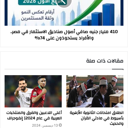
أصول
صناديق
الاستثمار
في
مصر..
410 مليار جنيه صافي أصول صناديق الاستثمار في مصر..
والأفراد
والأفراد يستحوذون على 74%
يستحوذون
على
74%
مقالات ذات صلة
انطلاق امتحانات الثانوية الأزهرية
أغلى اللاعبين والفرق والمنتخبات
بأسيوط في مادتي القرآن
العربية في عام 2024| إنفوجراف
والحديث
13 ديسمبر، 2024