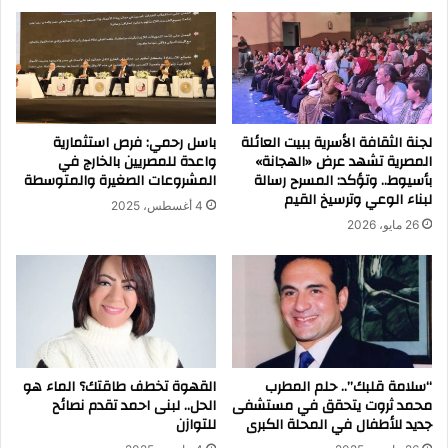
لجنة الثقافة الأسرية ببيت العائلة
باسل رحمي: فرص استثمارية
المصرية تشهد عرض «الهجانة»
واعدة للمصريين بالخارج في
بأسيوط.. وتؤكد: المسرح رسالة
المشروعات الصغيرة والمتوسطة
لبناء الوعي وترسيخ القيم
4 أغسطس، 2025
26 مايو، 2026
“سلامة قلبك”.. حلم المطرب
القهوة تخطف طاقتك؟ الماء هو
محمد ثروت يتحقق في مستشفى
الحل.. لبنى احمد تقدم نصائح
جديد للأطفال في المحلة الكبرى
للتوازن