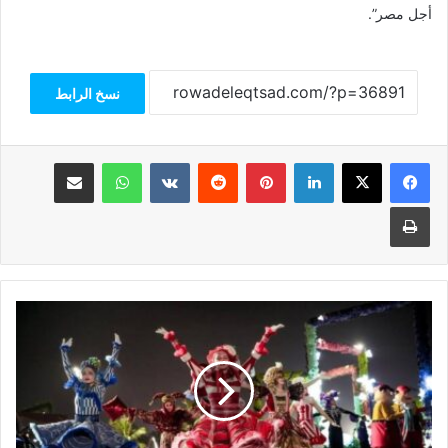
أجل مصر”.
نسخ الرابط
فيسبوك
‫X
لينكدإن
بينتيريست
واتساب
مشاركة عبر البريد
طباعة
ظفار
تواصل
ترسيخ
مكانتها
كإحدى
أبرز
الوجهات