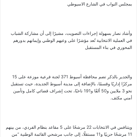
بمجلس النواب في الشارع الاسيوطي
وأشاد نصار بسهولة إجراءات التصويت، مشيرًا إلى أن مشاركة الشباب
في العملية الانتخابية تُعد مؤشرًا على وعيهم الوطني وإيمانهم بدورهم
المحوري في بناء المستقبل
والجدير بالذكر تضم محافظة أسيوط 371 لجنة فرعية موزعة على 15
مركزًا إداريًا وقسمًا، بالإضافة إلى مدينة أسيوط الجديدة، حيث تستقبل
نحو 3 ملايين و50 ألفًا و191 ناخبًا، تحت إشراف قضائي كامل وتأمين
أمني مكثف.
ويتنافس في الانتخابات 22 مرشحًا على 5 مقاعد بنظام الفردي، من بينهم
11 مرشحًا حزبيًا و11 مستقلًا، إلى جانب مرشحي القائمة الوطنية “من