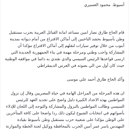
أسيوط. محمود العسيري
قام الحاج طارق نصار امين مساعد امانة القبائل العربية بحزب مستقبل
وطن بأسيوط بحشد الناخبين إلى أماكن الاقتراع من أمام ديوانه بمدينة
أبنوب من خلال توفير سيارات لنقلهم إلى أماكن الاقتراع مؤكدا أن
المشاركة واجب وطني ومرحلة مهمة في بناء الجمهورية الجديدة التي
ارسى قواعدها الرئيس السيسي والذي نقتدي به دائما في مواقفه الوطنية
حيث كان أول من الي بصوته في العرس الديمقراطي
وأكد الحاج طارق أحمد علي موسى
ان هذه المرحلة من المراحل الهامة في حياة المصريين وقال إن نزول
المواطنين بهذه الاعداد الكبيرة دليل واضح على تجديد العهد للرئيس
السيسي وطالب المواطنين بالنزول والمشاركة والتوجه إلى اللجان للإدلاء
بأصواتهم في انتخابات الشيوخ ليكون ذلك ردا واضحا على كافة المتأخرين
على الوطن مؤكدا على شعبية حزب مستقبل وطن بأسيوط بقيادة
المهندس ياسر عمر أمين الحزب بالمحافظة ووكيل لجنة الخطة والموازنة