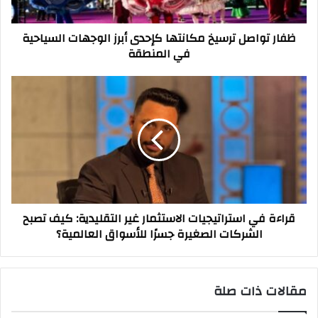
السياحية
في
ظفار تواصل ترسيخ مكانتها كإحدى أبرز الوجهات السياحية
المنطقة
في المنطقة
قراءة
في
استراتيجيات
الاستثمار
غير
التقليدية:
كيف
تصبح
الشركات
قراءة في استراتيجيات الاستثمار غير التقليدية: كيف تصبح
الصغيرة
الشركات الصغيرة جسرًا للأسواق العالمية؟
جسرًا
للأسواق
العالمية؟
مقالات ذات صلة