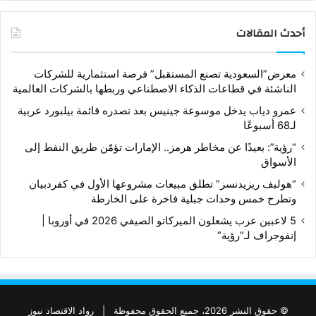
أحدث المقالات
معرض”السعودية تصنع المستقبل” فرصة استثمارية للشركات
الناشئة في قطاعات الذكاء الاصطناعي وربطها بالشركات العالمية
عمرو دياب يدخل موسوعة جينيس بعد تصدره قائمة بيلبورد عربية
لـ68 أسبوعًا
“رؤية”: بعيدًا عن مخاطر هرمز.. الإمارات تؤمّن طريق النفط إلى
الأسواق
“هوليف ريزيدنسز” تطلق مبيعات مشروعها الأول في كفردبيان
وتطرح خمس وحدات جبلية فاخرة على الخارطة
5 لاعبين عرب يشعلون الميركاتو الصيفي 2026 في أوروبا |
إنفوجراف لـ”رؤية”
© حقوق النشر 2026، جميع الحقوق محفوظة |
رواد الاقتصاد نيوز