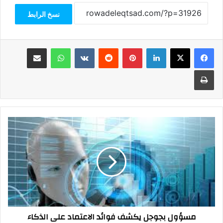
نسخ الرابط
فيسبوك
‫X
لينكدإن
بينتيريست
واتساب
مشاركة عبر البريد
طباعة
مسؤول
بجوجل
يكشف
فوائد
الاعتماد
على
الذكاء
الاصطناعي
|
مسؤول بجوجل يكشف فوائد الاعتماد على الذكاء
فيديو