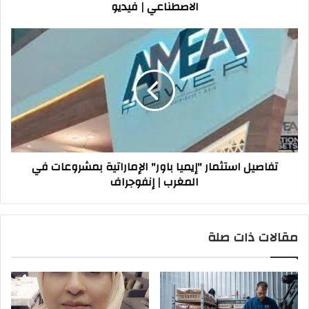
الاصطناعي | فيديو
تفاصيل
استثمار
"إيميا
باور"
الإماراتية
بمشروعات
في
المغرب
|
تفاصيل استثمار "إيميا باور" الإماراتية بمشروعات في
إنفوجراف
المغرب | إنفوجراف
مقالات ذات صلة