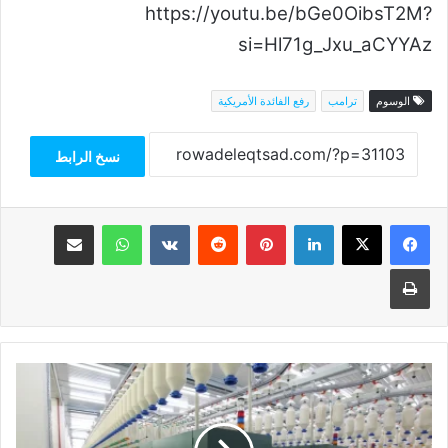
https://youtu.be/bGe0OibsT2M?
si=Hl71g_Jxu_aCYYAz
الوسوم
ترامب
رفع الفائدة الأمريكية
نسخ الرابط
فيسبوك
‫X
لينكدإن
بينتيريست
واتساب
مشاركة عبر البريد
طباعة
مصر
تستعد
لافتتاح
أكبر