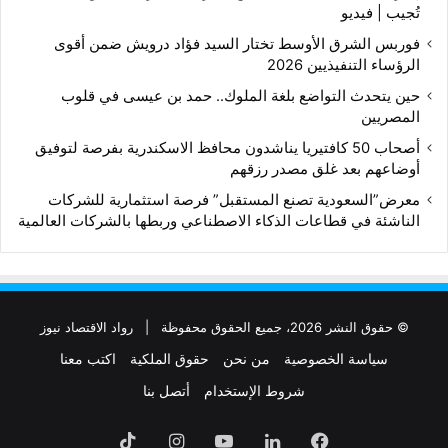
تُجيب | فيديو
فوربس الشرق الأوسط تختار السيد فؤاد درويش ضمن أقوى
الرؤساء التنفيذيين 2026
حين يتحدث التواضع بلغة الملوك.. حمد بن عيسى في قلوب
المصريين
أصحاب 50 كافتيريا يناشدون محافظ الاسكندرية بفرصة لتوفيق
أوضاعهم بعد غلق مصدر رزقهم
معرض”السعودية تصنع المستقبل” فرصة استثمارية للشركات
الناشئة في قطاعات الذكاء الاصطناعي وربطها بالشركات العالمية
© حقوق النشر 2026، جميع الحقوق محفوظة |
رواد الاقتصاد نيوز
سياسة الخصوصية
من نحن
حقوق الملكية
اكتب معنا
شروط الإستخدام
أتصل بنا
فيسبوك
لينكدإن
‫YouTube
انستقرام
‫TikTok