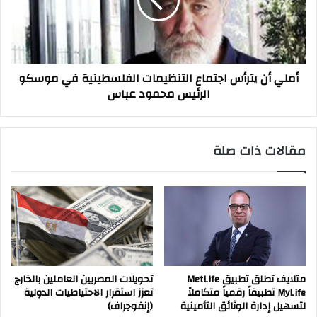
التنظيمات
الفلسطينية
في
موسكو
الرئيس
أملي أن يترأس اجتماع التنظيمات الفلسطينية في موسكو
محمود
الرئيس محمود عباس
عباس
مقالات ذات صلة
متلايف تطلق تطبيق MetLife
تحويلات المصريين العاملين بالخارج
MyLife تطبيقاً رقمياً متكاملاً
تعزز استقرار الاحتياطيات الدولية
لتسهيل إدارة الوثائق التأمينية
(إنفوجراف)