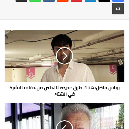
طباعة
ريناس
فاضل:
هناك
طرق
عديدة
للتخلص
من
جفاف
البشرة
ريناس فاضل: هناك طرق عديدة للتخلص من جفاف البشرة
في
في الشتاء
الشتاء
أملي
أن
يترأس
اجتماع