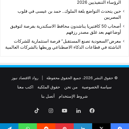
الرؤساء التنفيذيين 2026
حين يتحدث التواضع بلغة الملوك.. حمد بن عيسى في قلوب
المصريين
أصحاب 50 كافتيريا يناشدون محافظ الاسكندرية بفرصة لتوفيق
أوضاعهم بعد غلق مصدر رزقهم
معرض”السعودية تصنع المستقبل” فرصة استثمارية للشركات
الناشئة في قطاعات الذكاء الاصطناعي وربطها بالشركات العالمية
© حقوق النشر 2026، جميع الحقوق محفوظة |
رواد الاقتصاد نيوز
سياسة الخصوصية
من نحن
حقوق الملكية
اكتب معنا
شروط الإستخدام
أتصل بنا
فيسبوك
لينكدإن
‫YouTube
انستقرام
‫TikTok