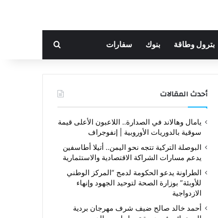
بحث عن
بترول وطاقة
بنوك
سفارات
أحدث المقالات
يامال وهالاند في الصدارة.. اللاعبون الأعلى قيمة
سوقية بالدوريات الأوروبية | إنفوجراف
البوصلة التركية تتجه نحو اليمن.. أتيلا أطاسفين
يدعم مسارات الشراكة الاقتصادية والاستثمارية
الطراونة يدعو الحكومة لدمج “المركز الوطني
للأوبئة” بوزارة الصحة لتوحيد الجهود وإنهاء
الازدواجية
أحمد خالد صالح ضيف شرف مهرجان بردية