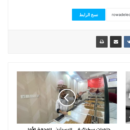
نسخ الرابط
مشاركة عبر البريد
طباعة
حلويات
سكيك
في
البسيتين..
الوجهة
الأولى
للحلويات
الشرقية
بالبحرين
حلويات سكيك في البسيتين.. الوجهة الأولى