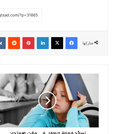
فيسبوك
‫X
لينكدإن
بينتيريست
شاركها
نصائح
فعالة
للطفل
في
وقت
الامتحان
نصائح فعالة للطفل في وقت الامتحان