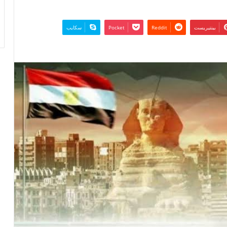
بينتيريست
‫Pocket
سكايب