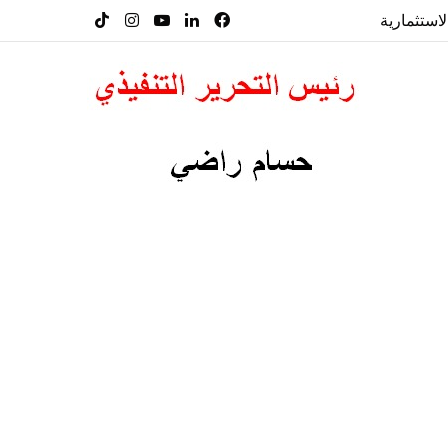
لاستثمارية
فيسبوك
لينكدإن
‫YouTube
انستقرام
‫TikTok