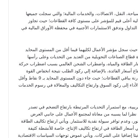
ياحة، النقل، الاتصالات، والخدمات المالية؛ والتي سجلت جميعها
الية أعلى قيم للمؤشر على مستوى كافة القطاعات؛ حيث تجاوز
رتفاع معدلات التداول وتدفق الاستثمارات الأجنبية في محفظة الأوراق المالية في
؛ حيث سجل مؤشر الأعمال لكليهما قيما أقل من المستوى المحايد
ة قطاع الصناعات التحويلية من العديد من التحديات وعلى رأسها
أسعار الطاقة والمياه، واضطراب الشحن العالمي بسبب اضطراب حركة
اع أسعار الفائدة، بالإضافة إلي ركود الطلب نتيجة انخفاض القوة
الشرائية. وسجل قطاع التشييد والبناء أقل قيم للمؤشر مقارنة بباقي القطاعات؛ حيث جاء دون المستوى المحايد بـ 9 نقاط وأقل
أداء إلى ركود السوق وارتفاع التكاليف والمغالاة في رسوم الخدمات
بية، مع استمرار التحديات المرتبطة بارتفاع التضخم في تصدر
؛ نظرا لما يسببه من معاناة لمجتمع الأعمال على جانبي العرض
ر، وعدم توافر سيولة نقدية للاستثمار. ويأتي ارتفاع تكاليف الطاقة
ي أسعار الطاقة في ارتفاع تكاليف الإنتاج، خاصة للأنشطة كثيفة
 عبئا إضافيا على الشركات. ويأتي غموض توجهات السياسات الاقتصادية