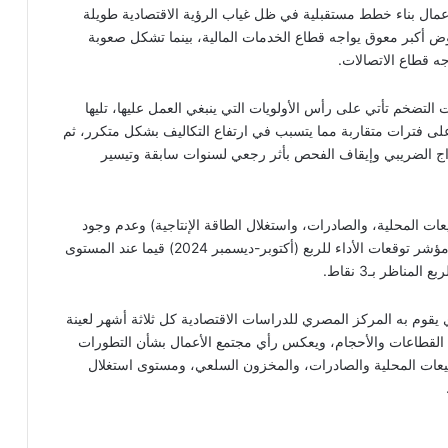
أعمال بناء خطط مستقبلية في ظل غياب الرؤية الاقتصادية طويلة
موض أكبر معوق يواجه قطاع الخدمات المالية، بينما تشكل صعوبة
جه قطاع الاتصالات.
لتضخم تأتي على رأس الأولويات التي ينبغي العمل عليها، تليها
على فترات متقاربة مما يتسبب في ارتفاع التكاليف بشكل متكرر، ثم
اج الضريبي وإيقاف الفحص بأثر رجعي لسنوات سابقة وتيسير
عات المحلية، والصادرات، واستغلال الطاقة الإنتاجية) وعدم وجود
تحسن ملحوظ في توقعات الأداء للربع القادم؛ حيث سجل مؤشر توقعات الأداء للربع (أكتوبر-ديسمبر 2024) قيما عند المستوى
ناظر بـ3 نقاط.
 يقوم به المركز المصري للدراسات الاقتصادية كل ثلاثة أشهر لعينة
ف القطاعات والأحجام، ويعكس رأي مجتمع الأعمال بشأن التطورات
مبيعات المحلية والصادرات، والمخزون السلعي، ومستوى استغلال