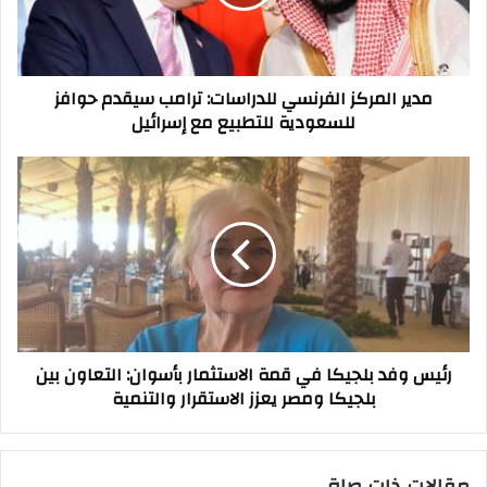
سيقدم
حوافز
للسعودية
للتطبيع
مدير المركز الفرنسي للدراسات: ترامب سيقدم حوافز
مع
للسعودية للتطبيع مع إسرائيل
إسرائيل
رئيس
وفد
بلجيكا
في
قمة
الاستثمار
بأسوان:
التعاون
بين
رئيس وفد بلجيكا في قمة الاستثمار بأسوان: التعاون بين
بلجيكا
بلجيكا ومصر يعزز الاستقرار والتنمية
ومصر
يعزز
الاستقرار
والتنمية
مقالات ذات صلة