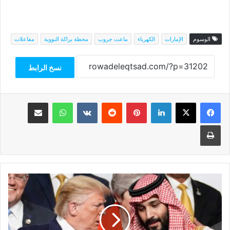
الوسوم
الإمارات
الكهرباء
ماعت جروب
محطة براكة النووية
مفاعلات
نسخ الرابط
فيسبوك
‫X
لينكدإن
بينتيريست
واتساب
مشاركة عبر البريد
طباعة
مدير
المركز
الفرنسي
للدراسات:
ترامب