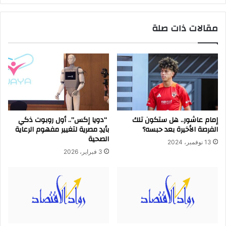
مقالات ذات صلة
إمام عاشور.. هل ستكون تلك
“دويا إكس”.. أول روبوت ذكي
الفرصة الأخيرة بعد حبسه؟
بأيدِ مصرية لتغيير مفهوم الرعاية
الصحية
13 نوفمبر، 2024
3 فبراير، 2026