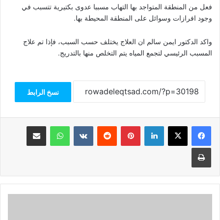
فعل من المنطقة المتواجد بها التهاب مسببا عدوى بكتيرية تتسبب في
وجود افرازات وسوائل على المنطقة المحيطة بها.
واكد الدكتور ايمن سالم ان العلاج يختلف حسب السبب، فإذا تم علاج
المسبب الرئيسي لتجمع المياه يتم التخلص منها بالتدريج.
نسخ الرابط
فيسبوك
‫X
لينكدإن
بينتيريست
واتساب
مشاركة عبر البريد
طباعة
الضرائب:
تهيئة
المناخ