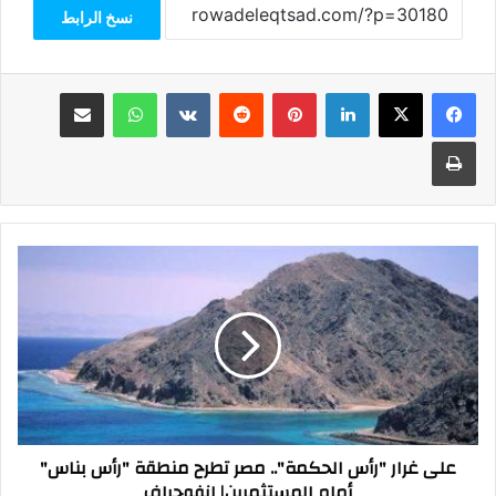
نسخ الرابط
فيسبوك
‫X
لينكدإن
بينتيريست
واتساب
مشاركة عبر البريد
طباعة
على
غرار
"رأس
الحكمة"..
مصر
تطرح
منطقة
"رأس
بناس"
على غرار "رأس الحكمة".. مصر تطرح منطقة "رأس بناس"
أمام
أمام المستثمرين| إنفوجراف
المستثمرين|