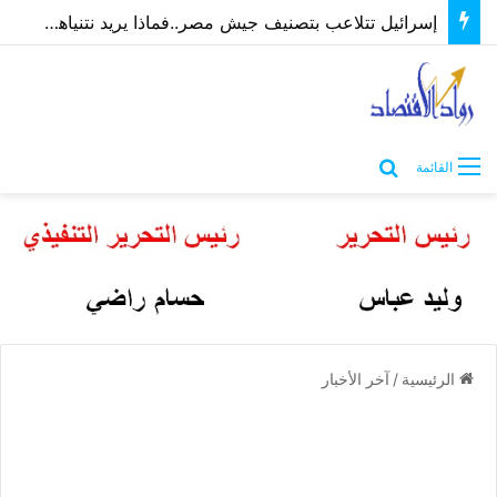
إسرائيل تتلاعب بتصنيف جيش مصر..فماذا يريد نتنياهو؟ “ماعت” تُجيب | فيديو
بحث عن
القائمة
الرئيسية
/
آخر الأخبار