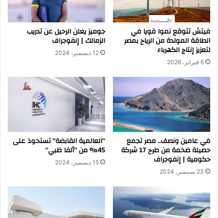
فيتش تتوقع نموا قويا في
جوميز يعلن الرحيل عن تدريب
الطاقة المولدة من الرياح بمصر
الزمالك | إنفوجراف
لتعزيز إنتاج الكهرباء
12 ديسمبر، 2024
6 فبراير، 2026
في عامين ونصف.. مصر تجمع
“العالمية القابضة” تستحوذ على
حصيلة ضخمة من طرح 17 شركة
45% من “ألفا ظبي”
حكومية | إنفوجراف
15 ديسمبر، 2024
23 سبتمبر، 2024