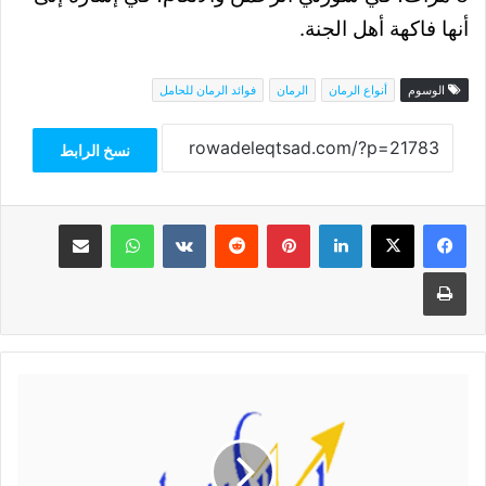
أنها فاكهة أهل الجنة.
الوسوم
أنواع الرمان
الرمان
فوائد الرمان للحامل
نسخ الرابط
فيسبوك
‫X
لينكدإن
بينتيريست
واتساب
مشاركة عبر البريد
طباعة
تيسير
فايز:
انضمام
مصر
لبريكس