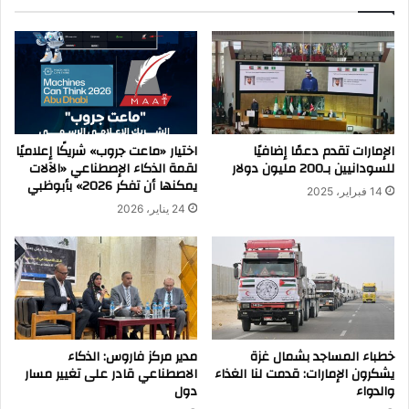
الإمارات تقدم دعمًا إضافيًا
اختيار «ماعت جروب» شريكًا إعلاميًا
للسودانيين بـ200 مليون دولار
لقمة الذكاء الإصطناعي «الآلات
يمكنها أن تفكر 2026» بأبوظبي
14 فبراير، 2025
24 يناير، 2026
خطباء المساجد بشمال غزة
مدير مركز فاروس: الذكاء
يشكرون الإمارات: قدمت لنا الغذاء
الاصطناعي قادر على تغيير مسار
والدواء
دول