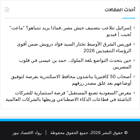
أحدث المقالات
إسرائيل تتلاعب بتصنيف جيش مصر..فماذا يريد نتنياهو؟ “ماعت”
تُجيب | فيديو
فوربس الشرق الأوسط تختار السيد فؤاد درويش ضمن أقوى
الرؤساء التنفيذيين 2026
حين يتحدث التواضع بلغة الملوك.. حمد بن عيسى في قلوب
المصريين
أصحاب 50 كافتيريا يناشدون محافظ الاسكندرية بفرصة لتوفيق
أوضاعهم بعد غلق مصدر رزقهم
معرض”السعودية تصنع المستقبل” فرصة استثمارية للشركات
الناشئة في قطاعات الذكاء الاصطناعي وربطها بالشركات العالمية
© حقوق النشر 2026، جميع الحقوق محفوظة |
رواد الاقتصاد نيوز