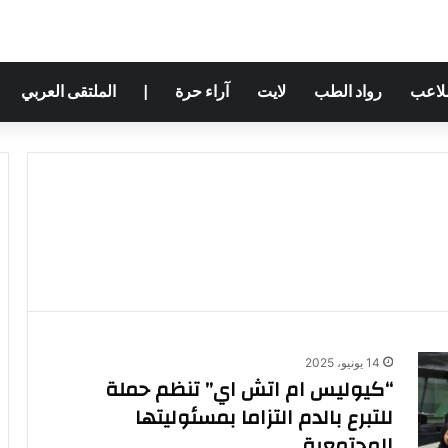
ملاعب
رواد الطب
لايت
آراء حرة
|
الملتقى العربي
14 يونيو، 2025
“كيوليس ام اتش اي” تنظم حملة
للتبرع بالدم التزاما بمسئوليتها
المجتمعية