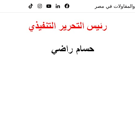
فيسبوك
لينكدإن
‫YouTube
انستقرام
‫TikTok
ت والمقاولات في مصر