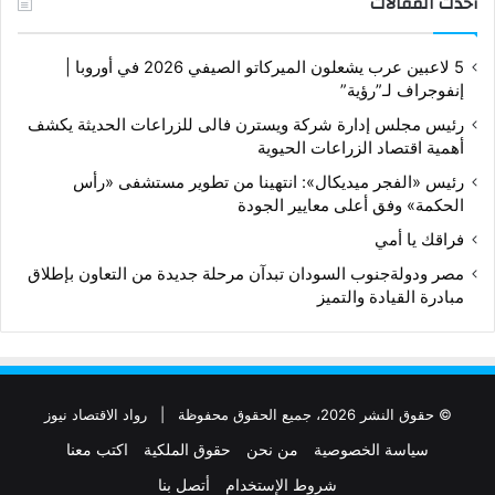
أحدث المقالات
5 لاعبين عرب يشعلون الميركاتو الصيفي 2026 في أوروبا |
إنفوجراف لـ”رؤية”
رئيس مجلس إدارة شركة ويسترن فالى للزراعات الحديثة يكشف
أهمية اقتصاد الزراعات الحيوية
رئيس «الفجر ميديكال»: انتهينا من تطوير مستشفى «رأس
الحكمة» وفق أعلى معايير الجودة
فراقك يا أمي
مصر ودولةجنوب السودان تبدآن مرحلة جديدة من التعاون بإطلاق
مبادرة القيادة والتميز
© حقوق النشر 2026، جميع الحقوق محفوظة |
رواد الاقتصاد نيوز
سياسة الخصوصية
من نحن
حقوق الملكية
اكتب معنا
شروط الإستخدام
أتصل بنا