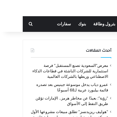
بحث عن
بترول وطاقة
بنوك
سفارات
أحدث المقالات
معرض”السعودية تصنع المستقبل” فرصة
استثمارية للشركات الناشئة في قطاعات الذكاء
الاصطناعي وربطها بالشركات العالمية
عمرو دياب يدخل موسوعة جينيس بعد تصدره
قائمة بيلبورد عربية لـ68 أسبوعًا
“رؤية”: بعيدًا عن مخاطر هرمز.. الإمارات تؤمّن
طريق النفط إلى الأسواق
“هوليف ريزيدنسز” تطلق مبيعات مشروعها الأول