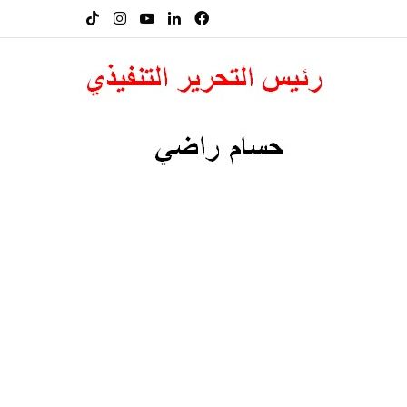
فيسبوك
لينكدإن
‫YouTube
انستقرام
‫TikTok