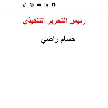
فيسبوك
لينكدإن
‫YouTube
انستقرام
‫TikTok