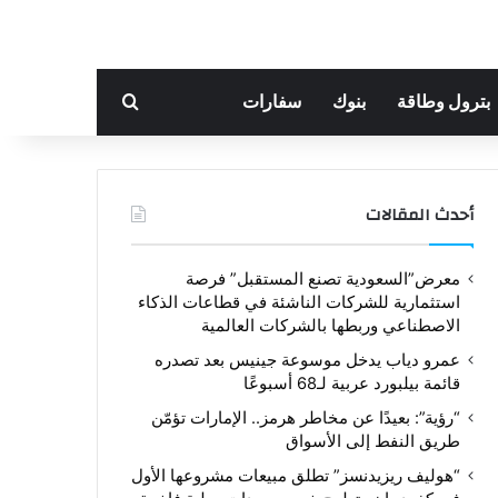
بحث عن
بترول وطاقة
بنوك
سفارات
أحدث المقالات
معرض”السعودية تصنع المستقبل” فرصة
استثمارية للشركات الناشئة في قطاعات الذكاء
الاصطناعي وربطها بالشركات العالمية
عمرو دياب يدخل موسوعة جينيس بعد تصدره
قائمة بيلبورد عربية لـ68 أسبوعًا
“رؤية”: بعيدًا عن مخاطر هرمز.. الإمارات تؤمّن
طريق النفط إلى الأسواق
“هوليف ريزيدنسز” تطلق مبيعات مشروعها الأول