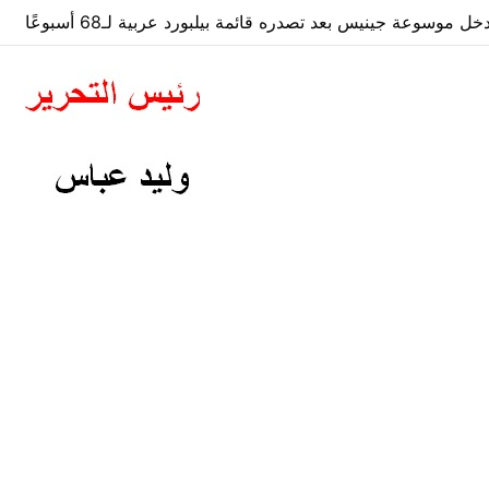
 موسوعة جينيس بعد تصدره قائمة بيلبورد عربية لـ68 أسبوعًا