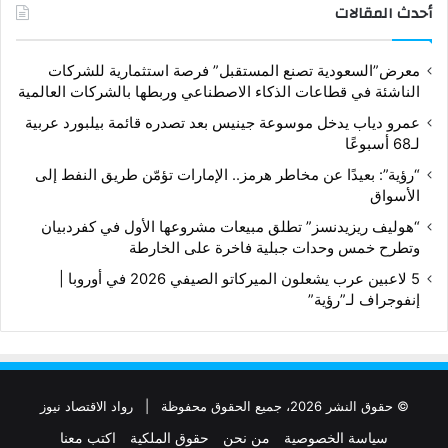
أحدث المقالات
معرض”السعودية تصنع المستقبل” فرصة استثمارية للشركات
الناشئة في قطاعات الذكاء الاصطناعي وربطها بالشركات العالمية
عمرو دياب يدخل موسوعة جينيس بعد تصدره قائمة بيلبورد عربية
لـ68 أسبوعًا
“رؤية”: بعيدًا عن مخاطر هرمز.. الإمارات تؤمّن طريق النفط إلى
الأسواق
“هوليف ريزيدنسز” تطلق مبيعات مشروعها الأول في كفردبيان
وتطرح خمس وحدات جبلية فاخرة على الخارطة
5 لاعبين عرب يشعلون الميركاتو الصيفي 2026 في أوروبا |
إنفوجراف لـ”رؤية”
© حقوق النشر 2026، جميع الحقوق محفوظة |
رواد الاقتصاد نيوز
سياسة الخصوصية
من نحن
حقوق الملكية
اكتب معنا