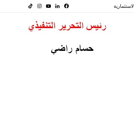
لاستثمارية
فيسبوك
لينكدإن
‫YouTube
انستقرام
‫TikTok