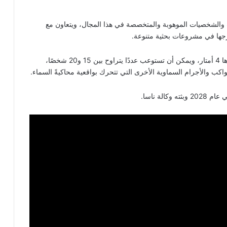
ت والشخصيات الموهوبة والمتخصصة في هذا المجال، ويتعاون مع
رجها في مشروعات بحثية متنوعة.
كما يشمل قبة فلكية استثنائية قابلة للنقل والنفخ يبلغ قطرها 4 أمتار، ويمكن أن تستوعب عددًا يتراوح بين 15 و20 شخصًا،
الأجرام السماوية الأخرى التي تتحرك بواقعية محاكيةً السماء.
لة ناسا.