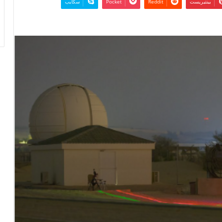
بينتيريست
‫Pocket
سكايب