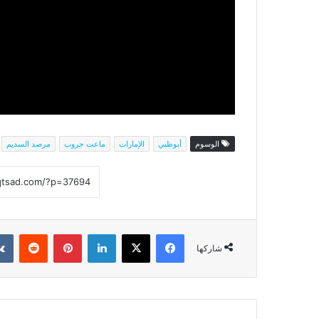
الوسوم
أبوظبي
الإمارات
ماعت جروب
مرصد السديم
فيسبوك
‫X
لينكدإن
بينتيريست
شاركها