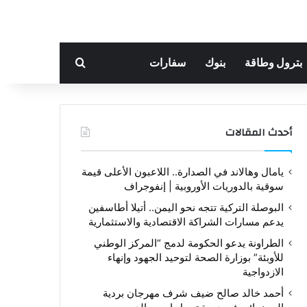
بحث عن
بترول وطاقة
بنوك
سفارات
أحدث المقالات
يامال وهالاند في الصدارة.. اللاعبون الأعلى قيمة
سوقية بالدوريات الأوروبية | إنفوجراف
البوصلة التركية تتجه نحو اليمن.. أتيلا أطاسفين
يدعم مسارات الشراكة الاقتصادية والاستثمارية
الطراونة يدعو الحكومة لدمج “المركز الوطني
للأوبئة” بوزارة الصحة لتوحيد الجهود وإنهاء
الازدواجية
أحمد خالد صالح ضيف شرف مهرجان بردية