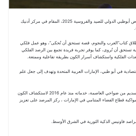
شارك مرصد السديم للقبة السماوية وعلم الفلك، في معرض أبوظبي الدولي للصيد والفروسية 2025، المقام في مركز أدنيك
إطلاق كتاب”العرب والنجوم، قصة تستحق أن تُحكى”، وهو عمل فلكي
 تستحق أن تُروى، كما يوفر تجربة فريدة تجمع بين الرصد الفلكي
عدات الفلكية واستكشاف أسرار الكون بطريقة تفاعلية وممتعة.
صادية في أبو ظبي، الإمارات العربية المتحدة وتهدف إلى جعل علم
ووفق فيديوجراف لمؤسسة “ماعت جروب” يقدم مرصد السديم من ضواحي العاصمة، خدماته منذ عام 2016 لاستكشاف الكون
اكبة قطاع الفضاء المتنامي في الإمارات ، ركز المرصد على تعزيز
مراصد فاونيس الذكية الثورية في الشرق الأوسط.