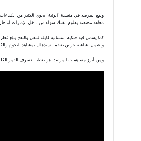
ويقع المرصد في منطقة “الوثبة” يحوي الكثير من الكفاءا
معاهد مختصة بعلوم الفلك سواء من داخل الإمارات أو خا
وتشمل شاشة عرض ضخمة ستذهلك بمشاهد النجوم والكواكب و
ومن أبرز مساهمات المرصد، هو تغطية خسوف القمر الكلي عام 2028 وبثته وكا