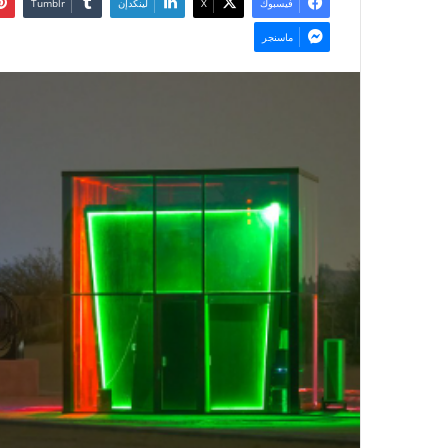
فيسبوك
‫X
لينكدإن
ماسنجر