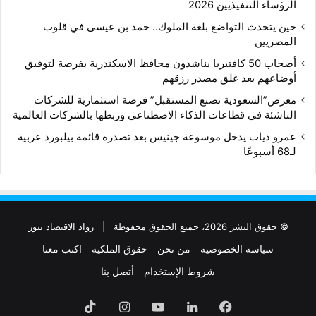
الرؤساء التنفيذيين 2026
حين يتحدث التواضع بلغة الملوك.. حمد بن عيسى في قلوب
المصريين
أصحاب 50 كافتيريا يناشدون محافظ الاسكندرية بفرصة لتوفيق
أوضاعهم بعد غلق مصدر رزقهم
معرض”السعودية تصنع المستقبل” فرصة استثمارية للشركات
الناشئة في قطاعات الذكاء الاصطناعي وربطها بالشركات العالمية
عمرو دياب يدخل موسوعة جينيس بعد تصدره قائمة بيلبورد عربية
لـ68 أسبوعًا
© حقوق النشر 2026، جميع الحقوق محفوظة |
رواد الاقتصاد نيوز
سياسة الخصوصية
من نحن
حقوق الملكية
اكتب معنا
شروط الإستخدام
أتصل بنا
فيسبوك
لينكدإن
‫YouTube
انستقرام
‫TikTok