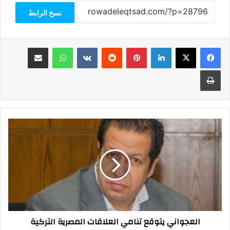
نسخ الرابط
فيسبوك
‫X
لينكدإن
بينتيريست
واتساب
مشاركة عبر البريد
طباعة
العجواني
يتوقع
تنامي
العلاقات
المصرية
التركية
العجواني يتوقع تنامي العلاقات المصرية التركية