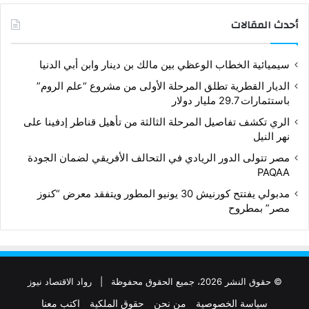
أحدث المقالات
سيميائية الخطاب الوعظي بين مالك بن دينار وابن أبي الدنيا
الديار القطرية تطلق المرحلة الأولى من مشروع “علم الروم”
باستثمارات 29.7 مليار دولار
الري تكشف تفاصيل المرحلة الثالثة من تأهيل قناطر إدفينا على
نهر النيل
مصر تتولى الدور الريادي في التحالف الأفريقي لضمان الجودة
PAQAA
مدبولي يفتتح كورنيش 30 يونيو المطور ويتفقد معرض “كنوز
مصر” بمطروح
© حقوق النشر 2026، جميع الحقوق محفوظة |
رواد الاقتصاد نيوز
سياسة الخصوصية
من نحن
حقوق الملكية
اكتب معنا