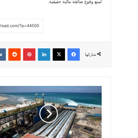
لمنع وقوع ضائقة مالية حقيقية.
فيسبوك
‫X
لينكدإن
بينتيريست
شاركها
شركة
سعودية
تنفذ
مشروع
تحلية
مياه
البحر
في