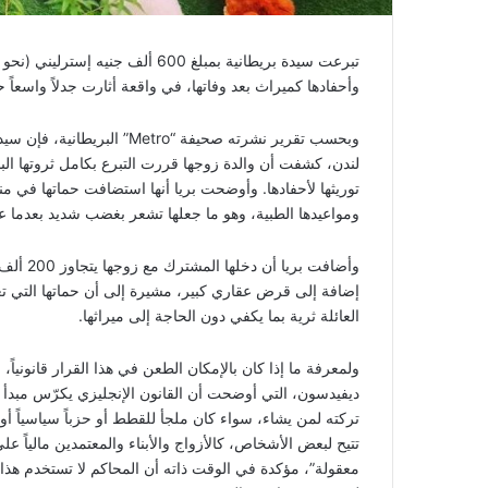
وأحفادها كميراث بعد وفاتها، في واقعة أثارت جدلاً واسعاً 
توريثها لأحفادها. وأوضحت بريا أنها استضافت حماتها في م
ومواعيدها الطبية، وهو ما جعلها تشعر بغضب شديد بعدما ع
وأضافت 
إضافة إلى قرض عقاري كبير، مشيرة إلى أن حماتها التي تعيش 
العائلة ثرية بما يكفي دون الحاجة إلى ميراثها.
ولمعرفة ما إذا كان بالإمكان الطعن في هذا القرار قانونياً
ديفيدسون، التي أوضحت أن القانون الإنجليزي يكرّس مبدأ 
تركته لمن يشاء، سواء كان ملجأ للقطط أو حزباً سياسياً أو
تتيح لبعض الأشخاص، كالأزواج والأبناء والمعتمدين مالياً 
معقولة”، مؤكدة في الوقت ذاته أن المحاكم لا تستخدم هذا ا