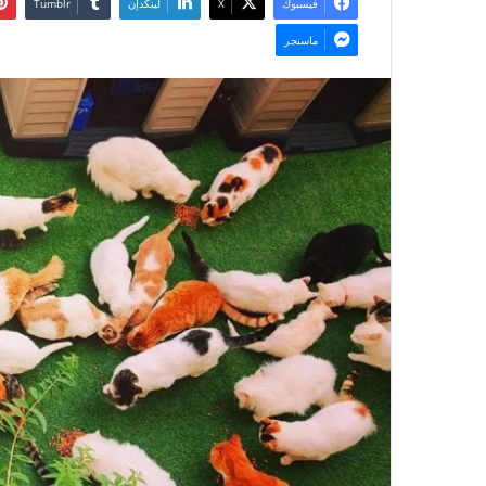
فيسبوك
‫X
لينكدإن
ماسنجر