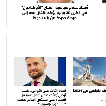
يونيو
أستاذ علوم سياسية: افتتاح "الأوكتاجون"
يؤكد
في ذكرى 30 يونيو يؤكد انتقال مصر إلى
انتقال
مرحلة جديدة من بناء الدولة
مصر
إلى
مرحلة
جديدة
من
بناء
الدولة
انتعاش الاقتصاد التونسي في 2024|
للعام الثالث على التوالي.. طبيب
أردني يُصنّف ضمن أفضل 2% من
العلماء على مستوى العالم بحسب
“ستانفورد-إلسيفير”