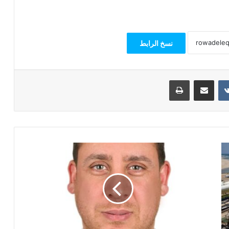
نسخ الرابط
مشاركة عبر البريد
طباعة
أستاذ
علوم
سياسية:
افتتاح
"الأوكتاجون"
في
ذكرى
30