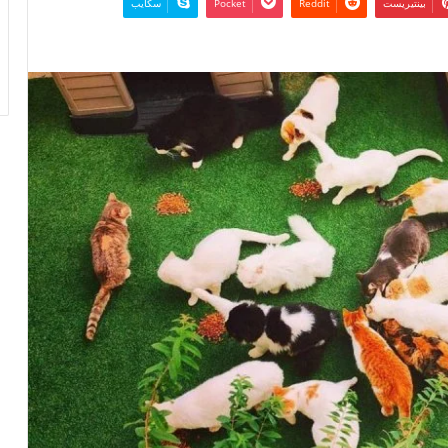
بينتيريست
‫Pocket
سكايب