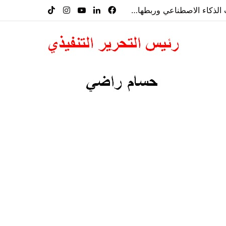
فيسبوك
لينكدإن
‫YouTube
انستقرام
‫TikTok
معرض”السعودية تصنع المستقبل” فرصة استثمارية للشركات الناشئة في قطاعات الذكاء الاصطناعي وربطها بالشركات العالمية