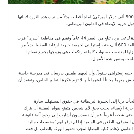
تبرعت سيدة بريطانية بمبلغ 600 ألف جنيه إسترليني (نحو 800 ألف دولار أميركي) لملجأ قطط، بدلاً من ترك هذه الثروة لأبنائها
حول حرية الإيصاء في القانون البريطاني.
وبحسب تقرير نشرته صحيفة “Metro” البريطانية، فإن سيدة تُدعى بريا، تبلغ من العمر 44 عاماً وتقيم في مقاطعة “سري” قرب
لندن، كشفت أن والدة زوجها قررت التبرع بكامل ثروتها البالغة 600 ألف جنيه إسترليني لجمعية خيرية لرعاية القطط، بدلاً من
نزلها لمدة ست سنوات كاملة، وتكفلت هي وزوجها بجميع نفقاتها
لمت بمصير هذه الأموال.
بريا أن دخلها المشترك مع زوجها يتجاوز 200 ألف جنيه إسترليني سنوياً، وأن لديهما طفلين يدرسان في مدرسة خاصة،
معهما مجاناً أبلغتهما بأنها لا تؤيد فكرة التعليم الخاص، وتعتقد أن
، لجأت بريا إلى الخبيرة البريطانية في حقوق المستهلك سارة
حرية الإيصاء، بحيث يحق لأي شخص متمتع بقواه العقلية أن يترك
 حتى شخصاً غريباً. غير أن ديفيدسون أشارت إلى وجود آلية قانونية
على المتوفى، الطعن في الوصية إذا لم توفر لهم “مخصصات مالية
لقانون لإعادة كتابة الوصايا لمجرد شعور الورثة بالظلم، بل فقط