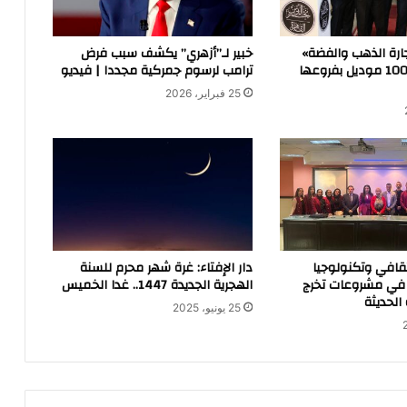
جارة الذهب والفضة»
خبير لـ”أزهري” يكشف سبب فرض
تطرح أكثر من 100 موديل بفروعها
ترامب لرسوم جمركية مجددا | فيديو
25 فبراير، 2026
ثقافي وتكنولوجيا
دار الإفتاء: غرة شهر محرم للسنة
ز في مشروعات تخرج
الهجرية الجديدة 1447.. غدا الخميس
الحديثة
25 يونيو، 2025