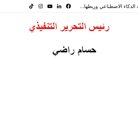
معرض”السعودية تصنع المستقبل” فرصة استثمارية للشركات الناشئة في قطاعات الذكاء الاصطناعي وربطها بالشركات العالمية
فيسبوك
لينكدإن
‫YouTube
انستقرام
‫TikTok