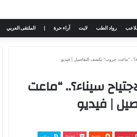
ملاعب
رواد الطب
لايت
آراء حرة
|
الملتقى العربي
ء؟.. “ماعت جروب” تكشف التفاصيل | فيديو
تياح سيناء؟.. “ماعت
يل | فيديو
بينتيريست
‫Pocket
سكايب