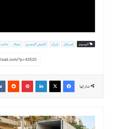
الوسوم
إسرائيل
إيران
الجيش المصري
سيناء
ماعت 
فيسبوك
‫X
لينكدإن
بينتيريست
شاركها
شركة
كويتك