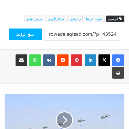
الوسوم
جنوب أفريقيا
راموفوزا
مركز فاروس
نرمين توفيق
نسخ الرابط
فيسبوك
‫X
لينكدإن
بينتيريست
واتساب
مشاركة عبر البريد
طباعة
هل
تخطط
إسرائيل
لاجتياح
سيناء؟..
"ماعت