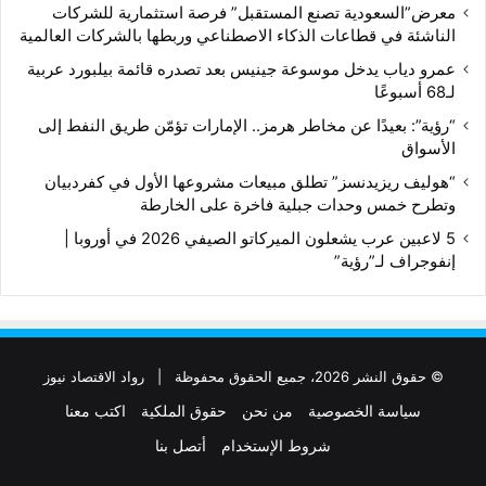
معرض”السعودية تصنع المستقبل” فرصة استثمارية للشركات
الناشئة في قطاعات الذكاء الاصطناعي وربطها بالشركات العالمية
عمرو دياب يدخل موسوعة جينيس بعد تصدره قائمة بيلبورد عربية
لـ68 أسبوعًا
“رؤية”: بعيدًا عن مخاطر هرمز.. الإمارات تؤمّن طريق النفط إلى
الأسواق
“هوليف ريزيدنسز” تطلق مبيعات مشروعها الأول في كفردبيان
وتطرح خمس وحدات جبلية فاخرة على الخارطة
5 لاعبين عرب يشعلون الميركاتو الصيفي 2026 في أوروبا |
إنفوجراف لـ”رؤية”
© حقوق النشر 2026، جميع الحقوق محفوظة |
رواد الاقتصاد نيوز
سياسة الخصوصية
من نحن
حقوق الملكية
اكتب معنا
شروط الإستخدام
أتصل بنا