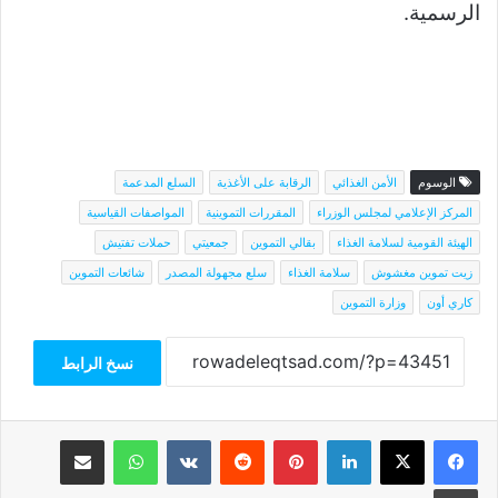
الرسمية.
الوسوم
الأمن الغذائي
الرقابة على الأغذية
السلع المدعمة
المركز الإعلامي لمجلس الوزراء
المقررات التموينية
المواصفات القياسية
الهيئة القومية لسلامة الغذاء
بقالي التموين
جمعيتي
حملات تفتيش
زيت تموين مغشوش
سلامة الغذاء
سلع مجهولة المصدر
شائعات التموين
كاري أون
وزارة التموين
نسخ الرابط
فيسبوك
‫X
لينكدإن
بينتيريست
واتساب
مشاركة عبر البريد
طباعة