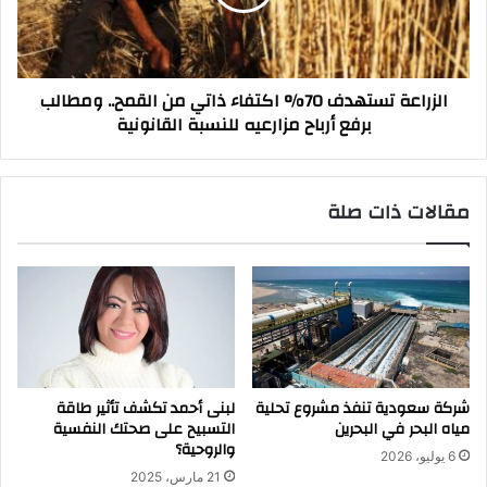
من
القمح..
ومطالب
برفع
الزراعة تستهدف 70% اكتفاء ذاتي من القمح.. ومطالب
أرباح
برفع أرباح مزارعيه للنسبة القانونية
مزارعيه
للنسبة
القانونية
مقالات ذات صلة
شركة سعودية تنفذ مشروع تحلية
لبنى أحمد تكشف تأثير طاقة
مياه البحر في البحرين
التسبيح على صحتك النفسية
والروحية؟
6 يوليو، 2026
21 مارس، 2025