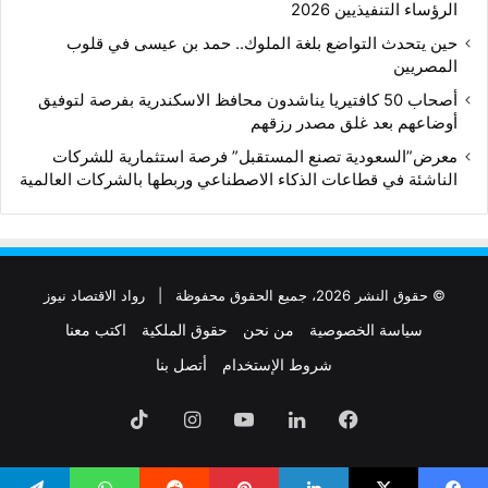
الرؤساء التنفيذيين 2026
حين يتحدث التواضع بلغة الملوك.. حمد بن عيسى في قلوب
المصريين
أصحاب 50 كافتيريا يناشدون محافظ الاسكندرية بفرصة لتوفيق
أوضاعهم بعد غلق مصدر رزقهم
معرض”السعودية تصنع المستقبل” فرصة استثمارية للشركات
الناشئة في قطاعات الذكاء الاصطناعي وربطها بالشركات العالمية
© حقوق النشر 2026، جميع الحقوق محفوظة |
رواد الاقتصاد نيوز
سياسة الخصوصية
من نحن
حقوق الملكية
اكتب معنا
شروط الإستخدام
أتصل بنا
فيسبوك
لينكدإن
‫YouTube
انستقرام
‫TikTok