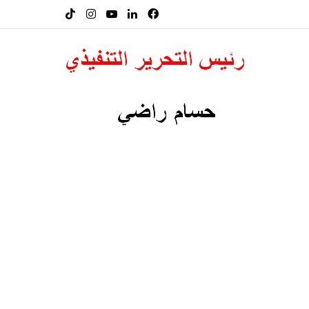
فيسبوك
لينكدإن
‫YouTube
انستقرام
‫TikTok