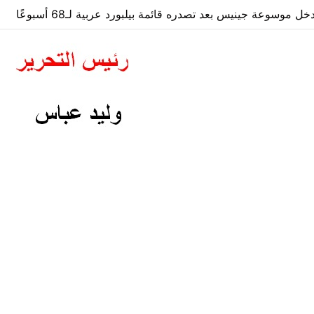
 موسوعة جينيس بعد تصدره قائمة بيلبورد عربية لـ68 أسبوعًا