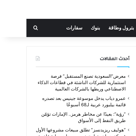
بحث عن
بترول وطاقة
بنوك
سفارات
أحدث المقالات
معرض”السعودية تصنع المستقبل” فرصة
استثمارية للشركات الناشئة في قطاعات الذكاء
الاصطناعي وربطها بالشركات العالمية
عمرو دياب يدخل موسوعة جينيس بعد تصدره
قائمة بيلبورد عربية لـ68 أسبوعًا
“رؤية”: بعيدًا عن مخاطر هرمز.. الإمارات تؤمّن
طريق النفط إلى الأسواق
“هوليف ريزيدنسز” تطلق مبيعات مشروعها الأول