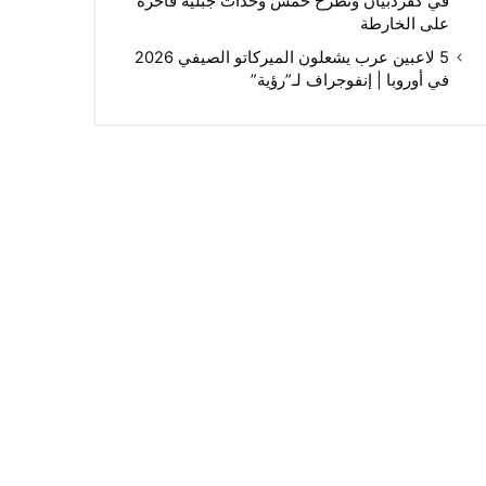
في كفردبيان وتطرح خمس وحدات جبلية فاخرة
على الخارطة
5 لاعبين عرب يشعلون الميركاتو الصيفي 2026
في أوروبا | إنفوجراف لـ”رؤية”