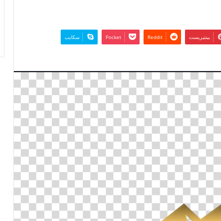
بينتيريست
‫Pocket
سكايب