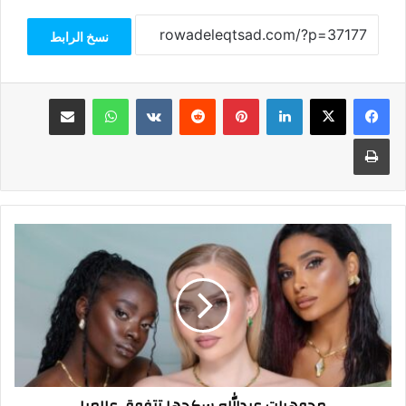
نسخ الرابط
فيسبوك
‫X
لينكدإن
بينتيريست
واتساب
مشاركة عبر البريد
طباعة
مجوهرات
عبدالله
سكجها
تتفوق
عالميا