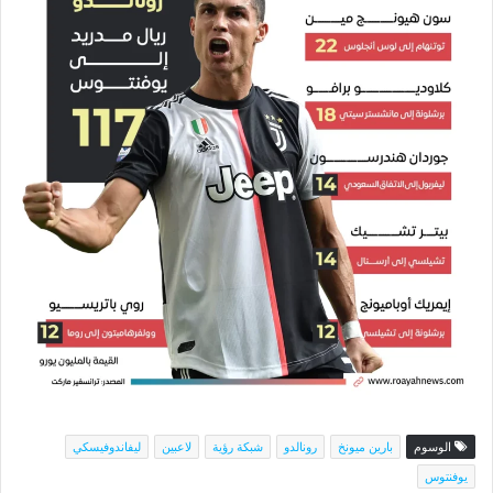
الوسوم
بارين ميونخ
رونالدو
شبكة رؤية
لاعبين
ليفاندوفيسكي
يوفنتوس