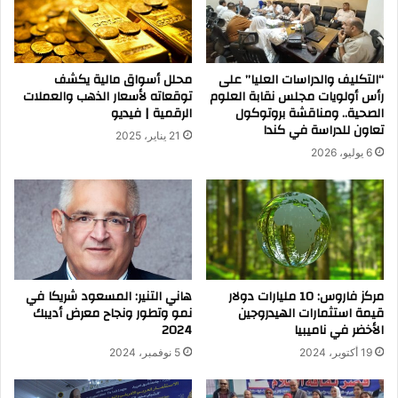
“التكليف والدراسات العليا” على
محلل أسواق مالية يكشف
رأس أولويات مجلس نقابة العلوم
توقعاته لأسعار الذهب والعملات
الصحية.. ومناقشة بروتوكول
الرقمية | فيديو
تعاون للدراسة في كندا
21 يناير، 2025
6 يوليو، 2026
مركز فاروس: 10 مليارات دولار
هاني التنير: المسعود شريكا في
قيمة استثمارات الهيدروجين
نمو وتطور ونجاح معرض أديبك
الأخضر في ناميبيا
2024
19 أكتوبر، 2024
5 نوفمبر، 2024