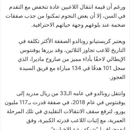
ورغم أن قيمة انتقال اللاعبين عادة تنخفض مع التقدم
في السن، إلا أن بعض النجوم تمكنوا من جذب صفقات
ضخمة عند بلوغهم وجهة حياتهم الاحترافية.
ويعتبر كريستيانو رونالدو الصفقة الأكثر تكلفة في
التاريخ للاعب تجاوز الثلاثين، وقد بررها يوفنتوس
الإيطالي لاحقًا بأداء مميز من صاروخ ماديرا، الذي
سجل 101 هدفًا في 134 مباراة مع فريق السيدة
العجوز.
وانتقل رونالدو في عامه الـ33 من ريال مدريد إلى
يوفنتوس في عام 2018، في صفقة قدرت بـ117 مليون
يورو، لترفع سقف الانتقالات التقليدي في تلك المرحلة
العمرية، مع إثبات اللاعب قدرته الكبيرة، وفق
إنفوجراف لـ”شبكة رؤية الإخبارية”.