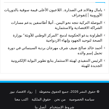
يامال وهالاند في الصدارة.. اللاعبون الأعلى قيمة سوقية بالدوريات
الأوروبية | إنفوجراف
البوصلة التركية تتجه نحو اليمن.. أتيلا أطاسفين يدعم مسارات
الشراكة الاقتصادية والاستثمارية
الطراونة يدعو الحكومة لدمج “المركز الوطني للأوبئة” بوزارة
الصحة لتوحيد الجهود وإنهاء الازدواجية
أحمد خالد صالح ضيف شرف مهرجان بردية السينمائي في دورة
تحمل إسم والده
الرئيس التنفيذي لهيئة الاستثمار يتابع تطوير البوابة الإلكترونية
الجديدة للهيئة
© حقوق النشر 2026، جميع الحقوق محفوظة |
رواد الاقتصاد نيوز
سياسة الخصوصية
من نحن
حقوق الملكية
اكتب معنا
شروط الإستخدام
أتصل بنا