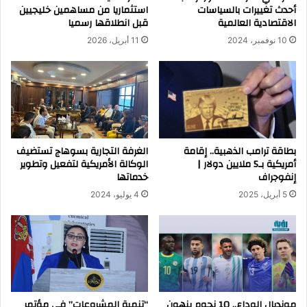
أحدث تغييرات بالسياسات
استثماريا من مساهمين خليجيين
الاقتصادية العالمية
قبل انطلاقها رسميا
10 نوفمبر، 2024
11 أبريل، 2026
بطاقة ترامب الذهبية.. إقامة
الغرفة التجارية بسوهاج تستضيف
أمريكية بـ5 ملايين دولار |
الوكالة الأمريكية لتفعيل وتطوير
إنفوجراف
خدماتها
5 أبريل، 2025
4 يوليو، 2024
مونديال الوداع.. 10 نجوم ينهون
“تنمية المشروعات” في مؤتمر