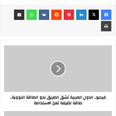
فيسبوك
‫X
لينكدإن
بينتيريست
واتساب
مشاركة عبر البريد
طباعة
فيديو..
الدول
العربية
تشق
الطريق
نحو
الطاقة
النووية..
طاقة
فيديو.. الدول العربية تشق الطريق نحو الطاقة النووية..
نظيفة
طاقة نظيفة تعزز الاستدامة
تعزز
الاستدامة
درع