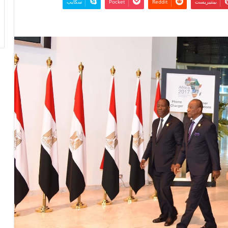
بينتيريست
‫Pocket
سكايب