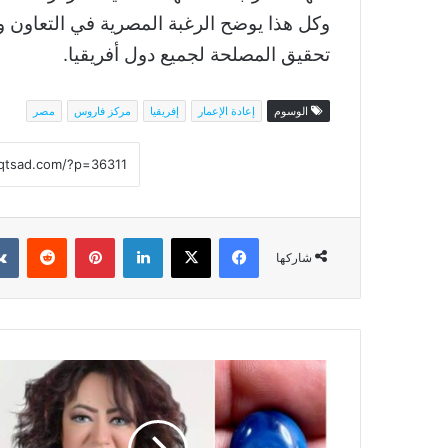
وكل هذا يوضح الرغبة المصرية في التعاون وال
تحقيق المصلحة لجميع دول أفريقيا.
الوسوم
إعادة الإعمار
إفريقيا
مركز فاروس
مصر
فيسبوك
‫X
لينكدإن
بينتيريست
شاركها
لبنى
أحمد:
العقيق
السليماني