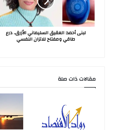
الأزرق..
درع
طاقي
ومفتاح
للاتزان
لبنى أحمد: العقيق السليماني الأزرق.. درع
النفسي
طاقي ومفتاح للاتزان النفسي
مقالات ذات صلة