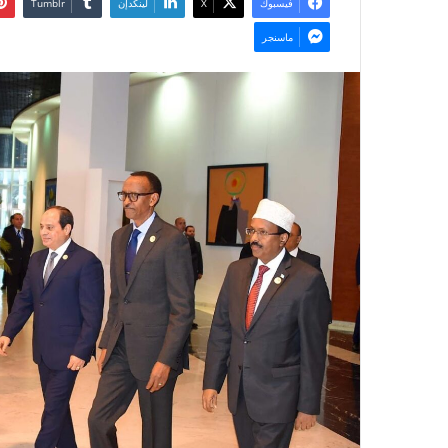
فيسبوك
‫X
لينكدإن
ماسنجر