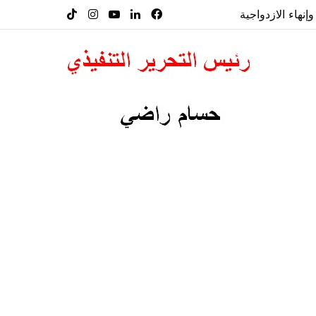
إنهاء الازدواجية
فيسبوك
لينكدإن
‫YouTube
انستقرام
‫TikTok