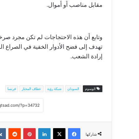
مقابل مناصب أو أموال.
وتابع أن هذه الاحتجاجات لم تكن مجرد صر
تهدف إلى فضح الأدوار الخفية في الصراع ال
إرادة الشعب.
الوسوم
السودان
شبكة رؤية
عطاف المختار
فرنسا
فيسبوك
‫X
لينكدإن
بينتيريست
شاركها