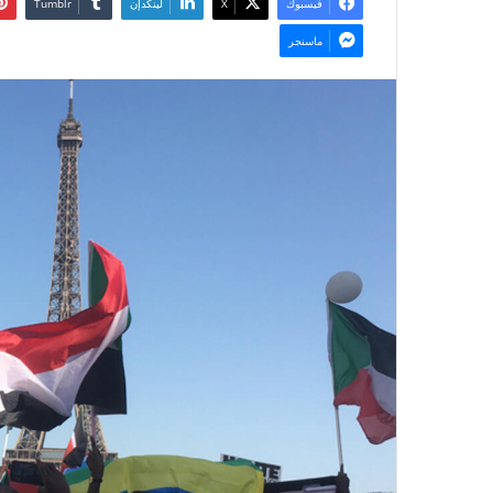
فيسبوك
‫X
لينكدإن
ماسنجر