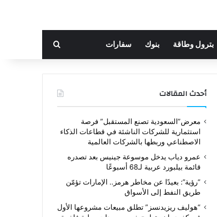
بحث عن
بترول وطاقة
بنوك
سفارات
أحدث المقالات
معرض”السعودية تصنع المستقبل” فرصة
استثمارية للشركات الناشئة في قطاعات الذكاء
الاصطناعي وربطها بالشركات العالمية
عمرو دياب يدخل موسوعة جينيس بعد تصدره
قائمة بيلبورد عربية لـ68 أسبوعًا
“رؤية”: بعيدًا عن مخاطر هرمز.. الإمارات تؤمّن
طريق النفط إلى الأسواق
“هوليف ريزيدنسز” تطلق مبيعات مشروعها الأول