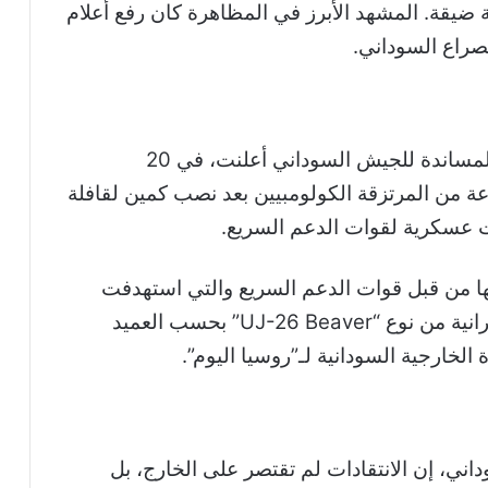
ضيقة. المشهد الأبرز في المظاهرة كان رفع أعلام
لصراع السوداني.
وكانت القوة المشتركة للحركات المسلحة المساندة للجيش السوداني أعلنت، في 20
 مجموعة من المرتزقة الكولومبيين بعد نصب كمين لقافلة
ت عسكرية لقوات الدعم السريع.
ها من قبل قوات الدعم السريع والتي استهدفت
مدينة بورتسودان وعطبرة والفاشر، هي أوكرانية من نوع “UJ-26 Beaver” بحسب العميد
لخارجية السودانية لـ”روسيا اليوم”.
ني، إن الانتقادات لم تقتصر على الخارج، بل