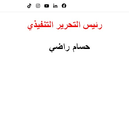
فيسبوك
لينكدإن
‫YouTube
انستقرام
‫TikTok