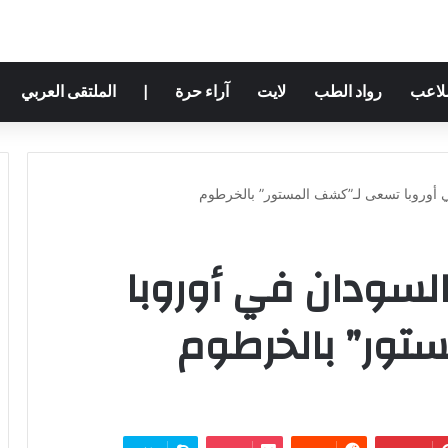
ملاعب
رواد الطب
لايت
آراء حرة
|
الملتقى العربي
ي أوروبا تسعى لـ”كشف المستور” بالخرطوم
 السودان في أوروبا
تور” بالخرطوم