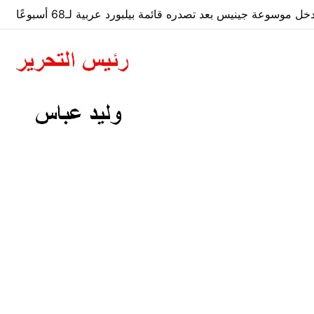
 موسوعة جينيس بعد تصدره قائمة بيلبورد عربية لـ68 أسبوعًا