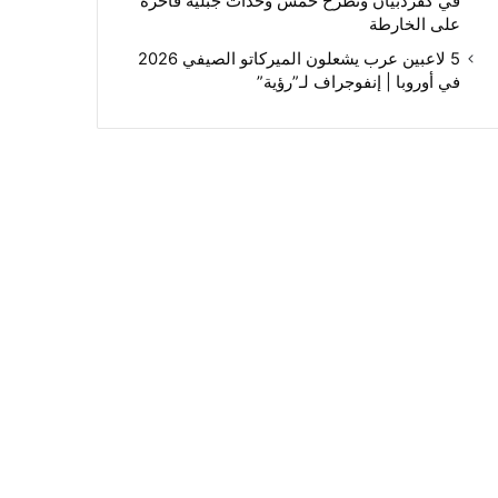
في كفردبيان وتطرح خمس وحدات جبلية فاخرة
على الخارطة
5 لاعبين عرب يشعلون الميركاتو الصيفي 2026
في أوروبا | إنفوجراف لـ”رؤية”