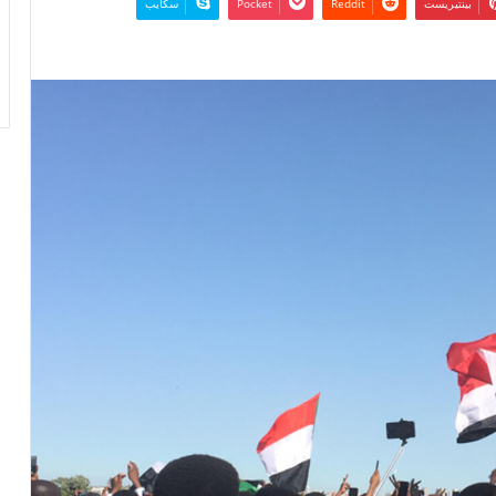
بينتيريست
‫Pocket
سكايب