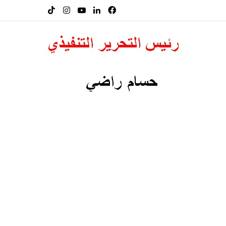
فيسبوك
لينكدإن
‫YouTube
انستقرام
‫TikTok