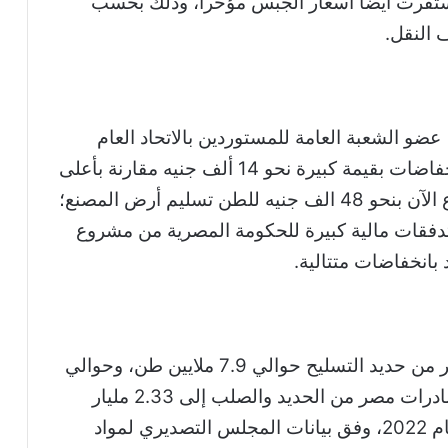
استقرت أيضا أسعار الجبس مؤخرا، وذلك بحسب
 النقل.
 عضو الشعبة العامة للمستوردين بالاتحاد العام
للغرف التجارية، إن أسعار الحديد شهدت انخفاضات بقيمة كبيرة نحو 14 ألف جنيه مقارنة بأعلى
سعر وصل له الحديد وهو 62 الف جنيه، ليباع الآن بنحو 48 الف جنيه للطن تسليم أرض المصنع؛
تدفقات مالية كبيرة للحكومة المصرية من مشروع
بانخفاضات متتالية.
.. بلغ حجم إنتاج مصر من حديد التسليح حوالي 7.9 ملايين طن، وحوالي
4.5 ملايين طن من البيليت.. بينما ارتفعت صادرات مصر من الحديد والصلب إلى 2.33 مليار
دولار بنهاية 2023 مقارنة بـ1.4 مليار دولار عام 2022، وفق بيانات المجلس التصديري لمواد