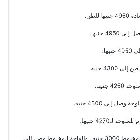
21- سجل سعر طن أسمنت جنوب الوادي المخلوط 3000 جنيه.. والواحة المخلوط وصل إلى