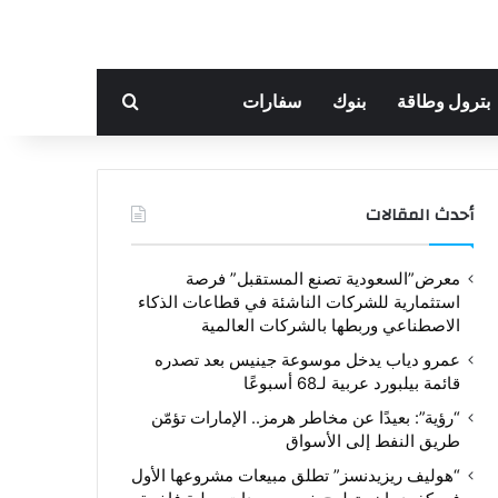
بحث عن
بترول وطاقة
بنوك
سفارات
أحدث المقالات
معرض”السعودية تصنع المستقبل” فرصة
استثمارية للشركات الناشئة في قطاعات الذكاء
الاصطناعي وربطها بالشركات العالمية
عمرو دياب يدخل موسوعة جينيس بعد تصدره
قائمة بيلبورد عربية لـ68 أسبوعًا
“رؤية”: بعيدًا عن مخاطر هرمز.. الإمارات تؤمّن
طريق النفط إلى الأسواق
“هوليف ريزيدنسز” تطلق مبيعات مشروعها الأول