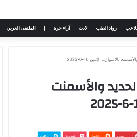
ملاعب
رواد الطب
لايت
آراء حرة
|
الملتقى العربي
ت بالأسواق.. الإثنين 16-6-2025
لحديد والأسمنت
بينتيريست
‫Pocket
سكايب