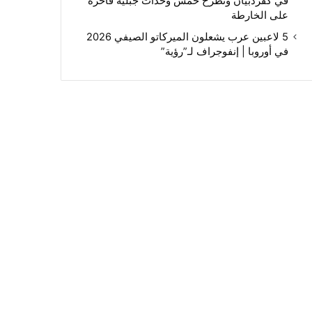
في كفردبيان وتطرح خمس وحدات جبلية فاخرة
على الخارطة
5 لاعبين عرب يشعلون الميركاتو الصيفي 2026
في أوروبا | إنفوجراف لـ”رؤية”