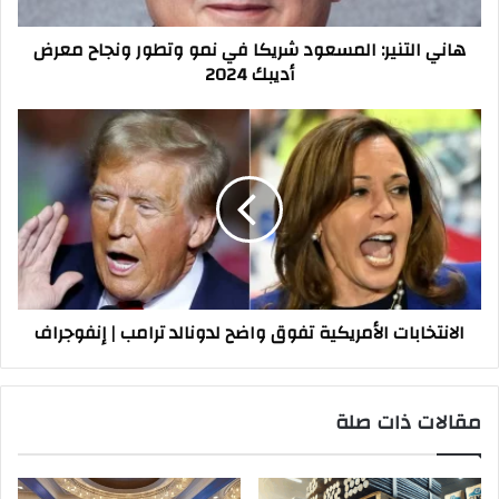
ونجاح
معرض
هاني التنير: المسعود شريكا في نمو وتطور ونجاح معرض
أديبك
أديبك 2024
2024
الانتخابات
الأمريكية
تفوق
واضح
لدونالد
ترامب
|
إنفوجراف
الانتخابات الأمريكية تفوق واضح لدونالد ترامب | إنفوجراف
مقالات ذات صلة