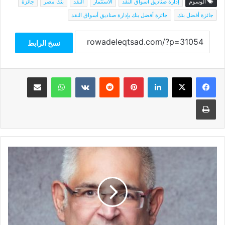
الوسوم
إدارة صناديق أسواق النقد
الاستثمار
النقد
بنك مصر
جائزة
جائزة أفضل بنك
جائزة أفضل بنك بإدارة صناديق أسواق النقد
نسخ الرابط
فيسبوك
‫X
لينكدإن
بينتيريست
واتساب
مشاركة عبر البريد
طباعة
هاني
التنير:
المسعود
شريكا
في
نمو
وتطور