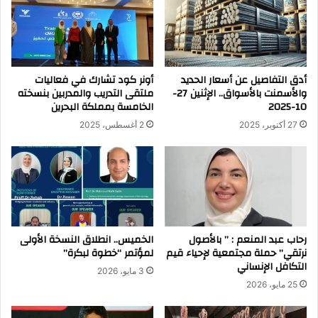
أدق التفاصيل عن أسعار الحديد
أونر كود تشارك في فعاليات
والأسمنت بالأسواق.. الإثنين 27-
ملتقى التدريب والمدربين بنسخته
10-2025
الخامسة بمملكة البحرين
27 أكتوبر، 2025
2 أغسطس، 2025
رحاب عبد المنعم : ” بالأصول
الخميس.. انطلاق النسخة الأولى
نرتقي” حملة مجتمعية لإحياء قيم
لمؤتمر “خطوة لبكرة”
التكافل الإنساني
3 مايو، 2026
25 مايو، 2026