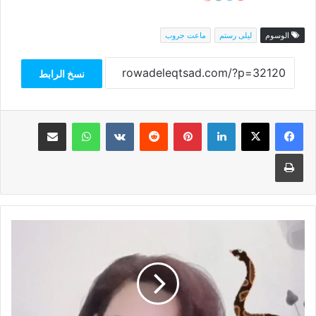
الوسوم
ليلى رستم
ماعت جروب
نسخ الرابط
فيسبوك
‫X
لينكدإن
بينتيريست
واتساب
مشاركة عبر البريد
طباعة
لبنى
أحمد:
طاقة
الثعبان
تدفعك
نحو
النجاح..