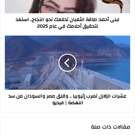
استعد
لتحقيق
لبنى أحمد: طاقة الثعبان تدفعك نحو النجاح.. استعد
أحلامك
لتحقيق أحلامك في عام 2025
في
عام
2025
عشرات
الزلازل
تضرب
إثيوبيا
..
وقلق
مصر
والسودان
من
عشرات الزلازل تضرب إثيوبيا .. وقلق مصر والسودان من سد
سد
النهضة | فيديو
النهضة
|
فيديو
مقالات ذات صلة