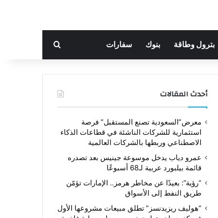
بحث عن
بترول وطاقة
بنوك
سفارات
أحدث المقالات
معرض”السعودية تصنع المستقبل” فرصة
استثمارية للشركات الناشئة في قطاعات الذكاء
الاصطناعي وربطها بالشركات العالمية
عمرو دياب يدخل موسوعة جينيس بعد تصدره
قائمة بيلبورد عربية لـ68 أسبوعًا
“رؤية”: بعيدًا عن مخاطر هرمز.. الإمارات تؤمّن
طريق النفط إلى الأسواق
“هوليف ريزيدنسز” تطلق مبيعات مشروعها الأول