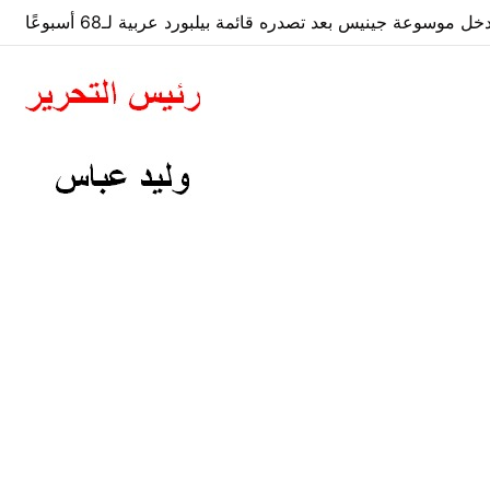
 موسوعة جينيس بعد تصدره قائمة بيلبورد عربية لـ68 أسبوعًا