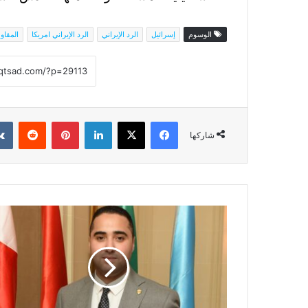
الوسوم
إسرائيل
الرد الإيراني
الرد الإيراني امريكا
المقاو
فيسبوك
‫X
لينكدإن
بينتيريست
شاركها
خبير
قانون
دولي
يستنكر
قرار
مجلس
الأمن