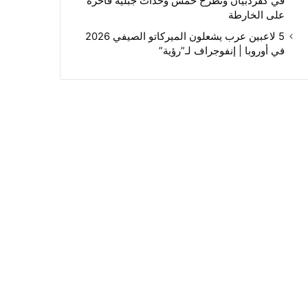
في كفردبيان وتطرح خمس وحدات جبلية فاخرة
على الخارطة
5 لاعبين عرب يشعلون الميركاتو الصيفي 2026
في أوروبا | إنفوجراف لـ”رؤية”