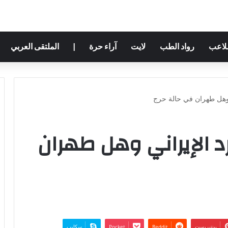
ملاعب
رواد الطب
لايت
آراء حرة
|
الملتقى العربي
 وهل طهران في حالة حرج
د الإيراني وهل طهران
بينتيريست
‫Pocket
سكايب