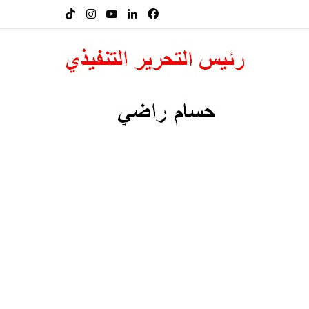
فيسبوك
لينكدإن
‫YouTube
انستقرام
‫TikTok