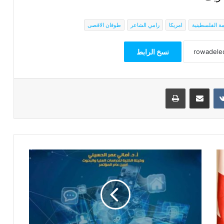
مة الفلسطينية
امريكا
رامي الشاعر
طوفان الاقصى
نسخ الرابط
مشاركة عبر البريد
طباعة
انطلاق
الدورة
الثانية
لمؤتمر
إعلام
مصر
الأسبوع