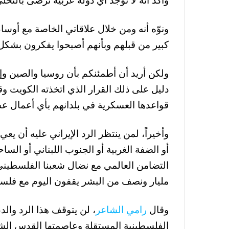
وأكد أنه لا توجد أي دولة عربية ترضى بالتخ
ونوّه أنه ومن خلال علاقاتي الخاصة مع أوس
كبير من قبلهم وبأنهم أصبحوا يفكرون بشكل ج
ولكن أريد أن أطمئنكم بأن روسيا والصين وإي
دليل على ذلك القرار الذي اتخذته الكويت و
قواعدها العسكرية في بلدانهم بأي أعمال عس
وأخيراً، لمن ينتظر الرد الإيراني عليه أن يعي 
أو الضفة الغربية أو الجنوب اللبناني أو السا
التضامن العالمي مع نضال شعبنا الفلسطيني 
مليار ونصف من البشر يقفون اليوم مع فلسط
وقال
رامي الشاعر
، لن يتوقف هذا الرد والدع
الفلسطينية المستقلة وعاصمتها القدس ال