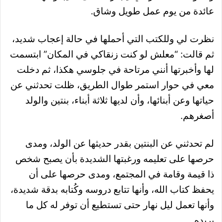
عائدة من يوم عمل طويل وشاق.
نظرت لي وللكتب التي أحملها في حالة إعجاب شديد،
ثم قالت: “معلش لو كنت زنقاكي في المكان” ابتسمت
لها وأخبرتها أنني مرتاحة في جلوسي هكذا، ثم دخلت
معي في حوار استمر طوال الطريق، ظلت تحدثني عن
حياتها وعن أبنائها، وأن لديها ثلاثة أبناء، بنتين والولد
أصغرهم.
لم تحدثني عن البنتين بقدر حديثها عن الولد، ومدى
حرصها على تعليمه ورغبتها الشديدة بأن يصبح شخص
ذا قيمة وقامة في المجتمع، ومدى حرصها على أن
يحفظ كتاب الله، وأنها تتابع دروسه وكُتابه بدقة شديدة،
وأنها تعمل ليل نهار حتى تستطيع أن توفر له كل ما
يريده.