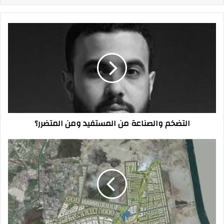
التضخم
والصناعة
من
المستفيد
ومن
المتضرر؟
التضخم والصناعة من المستفيد ومن المتضرر؟
مشروعان
جديدان
باستثمارات
38
مليون
دولار
بالمنطقة
الاقتصادية