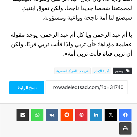
لمجمتعنا شخصا جديدا ناجحا، ولكن تفوق ابنتيكِ
سيصنع لنا أمة ناجحة وواعية ومسؤولة.
يا أم عبد الرحمن ويا كل أم عبد الرحمن، يوجد مقولة
عظيمة مؤداها: «أن تربي ولدًا فأنت تربي فردًا، ولكن
أن تربي فتاة فأنت تربي أمة».
الوسوم
أمنية الإمام
في حب المرأة المصرية
نسخ الرابط
فيسبوك
‫X
لينكدإن
بينتيريست
واتساب
مشاركة عبر البريد
طباعة