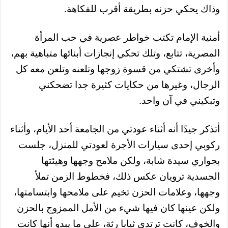
وذاك يحكي حزنه بطريقة أقرب للفكاهة.
أمنية الإمام تكتب خواطر عصرية في حب المرأة
المصرية، تتابع، وتلك تحكي إنجازات أبنائها متباهية بهم،
وأخرى تشتكي من قسوة زوجها وتلعنه وتلعن معه كل
الرجال، وغيرها من حكايات كثيرة جدا تضحكني
وتبكيني في آن واحد.
أتذكر جيدًا أنه أثناء عودتي من الجامعة أحد الأيام، وأثناء
ركوبي إحدى سيارات الأجرة لعودتي للمنزل، جلست
بجواري سيدة شابة، ولكن ملامح وجهها وهيئتها
الجسدية ترويان عكس ذلك، فخطوط الزمن تملأ
وجهها، وعلامات الحزن تخيم على ملامحها وابتسامتها،
ولكن عينها كان فيها شيء من الأمل الممزوج بالحزن
والخوف، كانت ترتدي ثيابا رثة، على ما يبدو أنها كانت