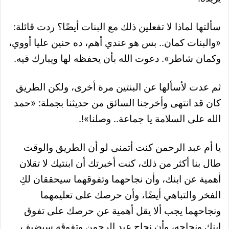
سألتها لماذا لا تفعلين ذلك مع البنات أيضًا؟ ردت قائلة:
«والبنات كمان.. بس هو عندي أهم، ده حنين عليا أووي،
وكمان شاطر». دعوت الله بأن يحفظه لها ويبارك فيه.
ثم عدت لأسألها عن البنتين مرة أخرى، ولكن الطريق
كان قد انتهى وأخرجنا السائق من حديثنا بجملة: «حمد
الله على السلامة يا جماعة.. وصلنا»!.
يا أم عبد الرحمن كنت أتمنى لو أن الطريق والوقت
طال بنا أكثر من ذلك، كنت أخبرتك أن ابنتيك لا تقلان
أهمية عن ابنك، وأن نجاحهما وتفوقهما سيحققان لكِ
الفخر والتباهي أيضًا، وأن حرصك على تعليمهما
ونجاحهما يجب ألا يقل أهمية عن حرصك على تفوق
ابنك ونجاحه، وأن نجاح عبد الرحمن وتفوقه سيضيف