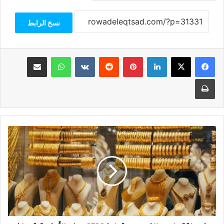
نسخ الرابط
فيسبوك
‫X
لينكدإن
بينتيريست
واتساب
مشاركة عبر البريد
طباعة
خبير
اقتصادي:
الذهب
سيتجاوز
2700
دولار
للأونصة
قريبا
|