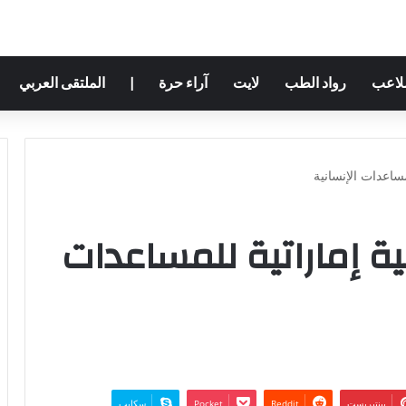
ملاعب
رواد الطب
لايت
آراء حرة
|
الملتقى العربي
لمساعدات الإنسانية
ية إماراتية للمساعدات
بينتيريست
‫Pocket
سكايب