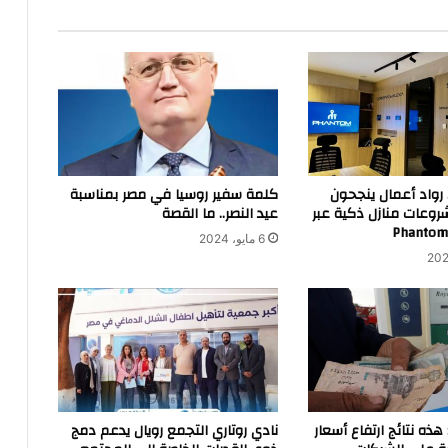
. رواد أعمال ينجحون
كلمة سفير روسيا في مصر بمناسبة
وعات منازل ذكية عبر
عيد النصر.. ما القصة
Phantom
6 مايو، 2024
هذه نتائج ارتفاع أسعار
نادي روتاري التجمع رويال يدعم دمج