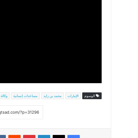
الوسوم
الإمارات
محمد بن زايد
مساعدات إنسانية
وكالة 
فيسبوك
‫X
لينكدإن
بينتيريست