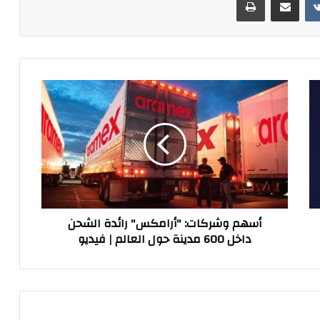
أسهم
وشركات:
"أرامكس"
رائدة
الشحن
داخل
600
مدينة
حول
أسهم وشركات: "أرامكس" رائدة الشحن
العالم
داخل 600 مدينة حول العالم | فيديو
|
فيديو