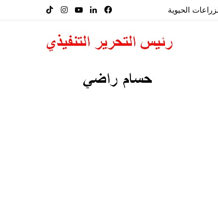
راعات الحيوية
فيسبوك
لينكدإن
‫YouTube
انستقرام
‫TikTok