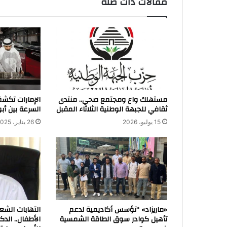
مقالات ذات صلة
مستهلك واع ومجتمع صحي.. منتدى
الإمارات تكش
ثقافي للجبهة الوطنية الثلاثاء المقبل
السرعة بين أب
15 يوليو، 2026
26 يناير، 2025
«ماريزاد» “تؤسس أكاديمية لدعم
التهابات الشع
تأهيل كوادر سوق الطاقة الشمسية
الأطفال.. الد