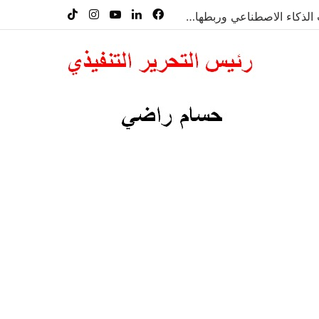
فيسبوك
لينكدإن
‫YouTube
انستقرام
‫TikTok
معرض”السعودية تصنع المستقبل” فرصة استثمارية للشركات الناشئة في قطاعات الذكاء الاصطناعي وربطها بالشركات العالمية