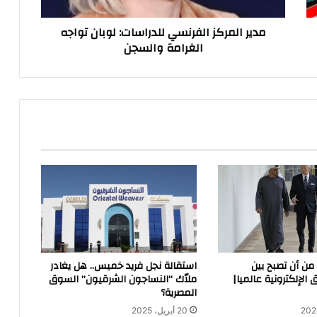
والسجن
مدير المركز الفرنسي للدراسات: لوبان تواجه
الغرامة والسجن
 من أن تصبح بين
استقالة نجل فريد خميس.. هل يغادر
 الإلكترونية عالميا|
ملاّك “النساجون الشرقيون” السوق
المصرية؟
20 أبريل، 2025