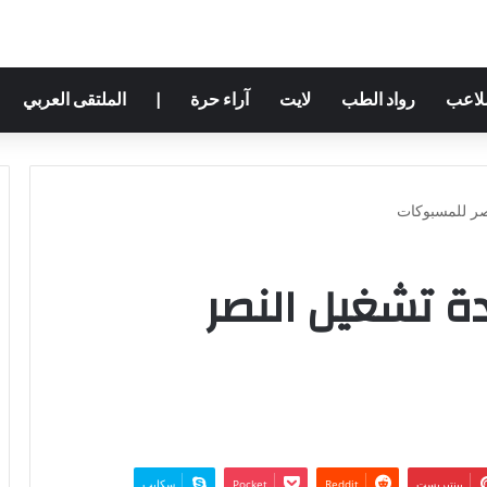
ملاعب
رواد الطب
لايت
آراء حرة
|
الملتقى العربي
نصر للمسبوكات
دة تشغيل النصر
بينتيريست
‫Pocket
سكايب