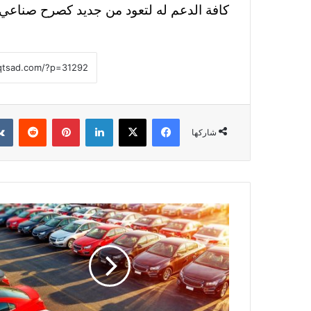
كافة الدعم له لتعود من جديد كصرح صناعي ك
فيسبوك
‫X
لينكدإن
بينتيريست
شاركها
عودة
النصر..
رابطة
مصنعي
السيارات:
سنغزو
إفريقيا