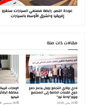
والشرق
الأوسط
عودة النصر.. رابطة مصنعي السيارات: سنغزو
بالسيارات
إفريقيا والشرق الأوسط بالسيارات
مقالات ذات صلة
نادي روتاري التجمع رويال يدعم دمج
الإمارات قريبة
ذوي القدرات الخاصة إلى المجتمع
عمالقة الرقائق
ويزور”واحة نور”
فيديو
29 يناير، 2026
28 سبتمبر، 2024