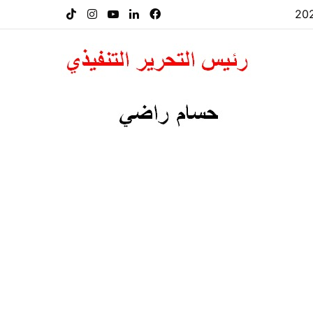
فيسبوك
لينكدإن
‫YouTube
انستقرام
‫TikTok