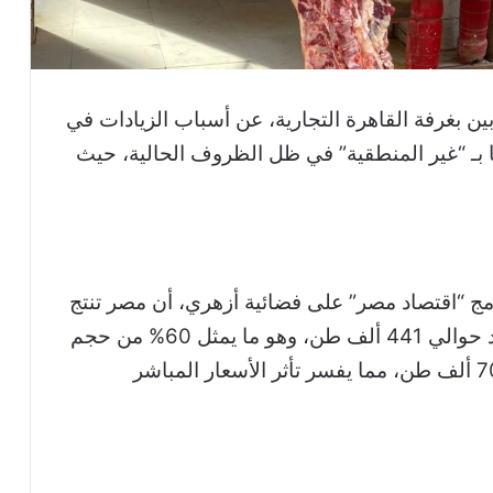
 بغرفة القاهرة التجارية، عن أسباب الزيادات في
ا بـ “غير المنطقية” في ظل الظروف الحالية، حيث
مج “اقتصاد مصر” على فضائية أزهري، أن مصر تنتج
198 ألف طن فقط من اللحوم، بينما تستورد حوالي 441 ألف طن، وهو ما يمثل 60% من حجم
الاستهلاك المحلي، وبإجمالي لا يصل إلى 700 ألف طن، مما يفسر تأثر الأسعار المباشر