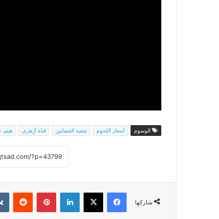
الوسوم
أسعار اللحوم
شعبة القصابين
قناة أزهري
هيثم ع
فيسبوك
‫X
لينكدإن
بينتيريست
شاركها