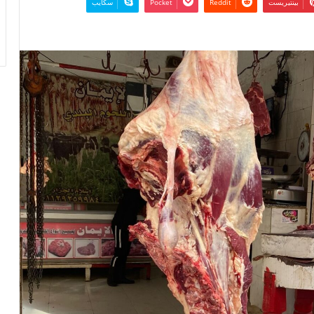
بينتيريست
‫Pocket
سكايب