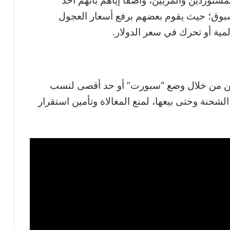
لمستوردين والمربين، واصفًا إياهم بأنهم أحد
لمسبوق؛ حيث يقوم بعضهم برفع أسعار العجول
المية أو تحرك في سعر الدولار.
ن من خلال وضع “سبورت” أو حد أقصى لنسب
2% من بداية دخول الشحنة وحتى بيعها، لمنع المغالاة وتأمين استقرار