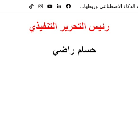
معرض”السعودية تصنع المستقبل” فرصة استثمارية للشركات الناشئة في قطاعات الذكاء الاصطناعي وربطها بالشركات العالمية
فيسبوك
لينكدإن
‫YouTube
انستقرام
‫TikTok