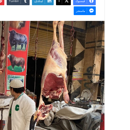
فيسبوك
‫X
لينكدإن
ماسنجر