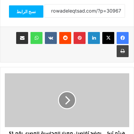
نسخ الرابط
فيسبوك
‫X
لينكدإن
بينتيريست
واتساب
مشاركة عبر البريد
طباعة
هيثم
تركي
يوضح
تفاصيل
معيار
المحاسبة
المصري
رقم
51
هيثم تركي يوضح تفاصيل معيار المحاسبة المصري رقم 51