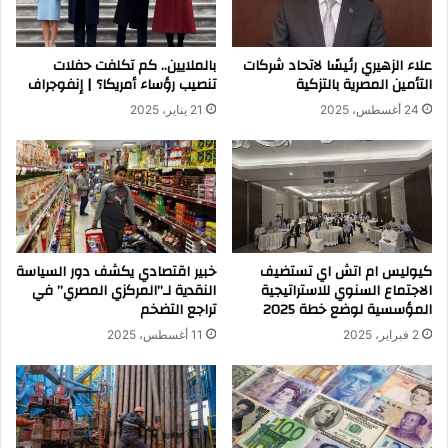
علاء الزهيري رئيسًا لاتحاد شركات
بالملايين.. كم تكلفت حفلات
التأمين المصرية بالتزكية
تنصيب رؤساء أمريكا؟ | إنفوجراف
24 أغسطس، 2025
21 يناير، 2025
كيوليس ام اتش اي تستضيف
خبير اقتصادي يكشف دور السياسة
الاجتماع السنوي للاستراتيجية
النقدية لـ”المركزي المصري” في
المؤسسية لوضع خطة 2025
تراجع التضخم
2 فبراير، 2025
11 أغسطس، 2025