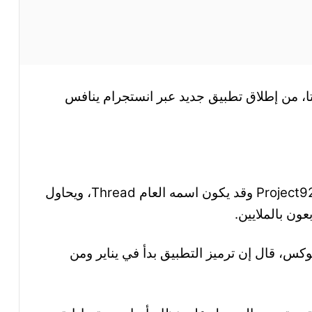
ا، من إطلاق تطبيق جديد عبر انستجرام ينافس
المنصة المزمع إطلاقها، اتخذت اسمًا رمزيًا Project92 وقد يكون اسمه العام Thread، ويحاول
ن بالملايين.
كس، قال إن ترميز التطبيق بدأ في يناير ومن