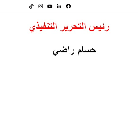
فيسبوك
لينكدإن
‫YouTube
انستقرام
‫TikTok