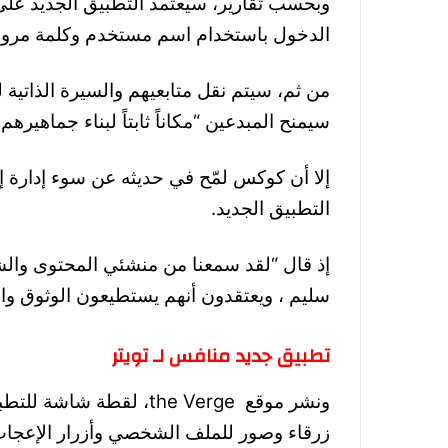
وبحسب تقارير، سيعتمد التطبيق الجديد عل
الدخول باستخدام اسم مستخدم وكلمة مرور 
من ثم، سيتم نقل متابعيهم والسيرة الذاتية 
سيمنح المبدعين “مكاناً ثابتاً لبناء جماهيرهم و
إلا أن كوكس لمّح في حديثه عن سوء إدارة إي
التطبيق الجديد.
إذ قال “لقد سمعنا من منشئي المحتوى والش
سليم ، ويعتقدون أنهم يستطيعون الوثوق والاع
تطبيق جديد منافس لـ تويتر
ونشر موقع the Verge، لقط
زرقاء وصور للملف الشخصي وأزرار الإعجاب و