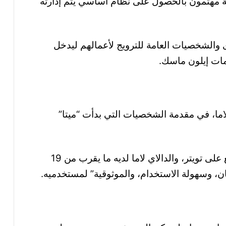
 مهتمون بالحصول على نظام أساسي يتم إدارته
والشخصيات العامة للترويج لأعمالهم ليدخل
يمات إيلون ماسك.
 لاما، في مقدمة الشخصيات التي بدأت “ميتا”
إذ يتابع أوبرا وينفري أكثر من 42 مليون متابع على تويتر، والدالاي لاما لديه ما يقرب من 19
أمان، وسهولة الاستخدام، والموثوقية” لمستخدميه.