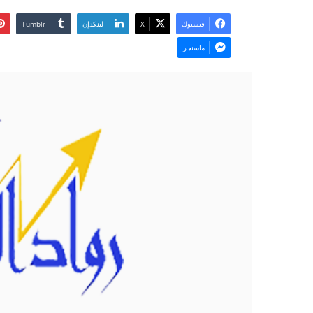
فيسبوك
‫X
لينكدإن
ماسنجر