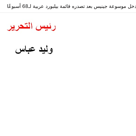
 موسوعة جينيس بعد تصدره قائمة بيلبورد عربية لـ68 أسبوعًا