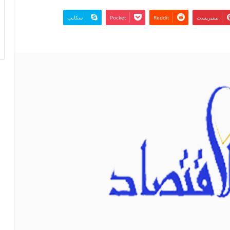
بينتيريست
‫Pocket
سكايب