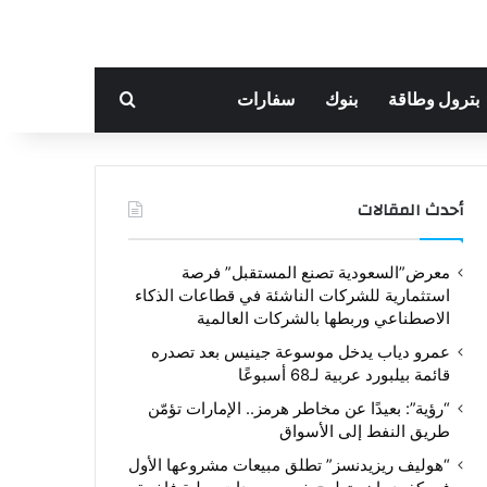
بحث عن
بترول وطاقة
بنوك
سفارات
أحدث المقالات
معرض”السعودية تصنع المستقبل” فرصة
استثمارية للشركات الناشئة في قطاعات الذكاء
الاصطناعي وربطها بالشركات العالمية
عمرو دياب يدخل موسوعة جينيس بعد تصدره
قائمة بيلبورد عربية لـ68 أسبوعًا
“رؤية”: بعيدًا عن مخاطر هرمز.. الإمارات تؤمّن
طريق النفط إلى الأسواق
“هوليف ريزيدنسز” تطلق مبيعات مشروعها الأول