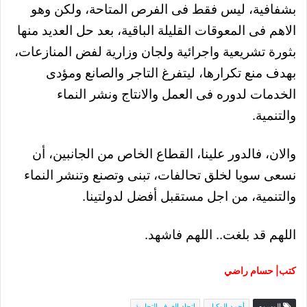
بشفافية، ليس فقط فى الفرص المتاحة، ولكن وهو
الاهم فى المعوقات القليلة الباقية، بعد حل العديد منها
بثورة تشريعية واجرائية ولجان وزارية لفض المنازعات،
بهدف منع تكرارها، ليتفرغ التاجر والصانع ومؤدى
الخدمات لدوره فى العمل والانتاج ونشر النماء
والتنمية.
والان، فالدور علينا، القطاع الخاص من الجانبين، أن
نسعى سويا لخلق تحالفات، تبنى وتصنع وتنشر النماء
والتنمية، من اجل مستقبل أفضل لدولتينا.
اللهم قد بلغت.. اللهم فاشهد.
كتب| حسام راضي
الوسوم
أحمد الوكيل
اتحاد الغرف التجارية