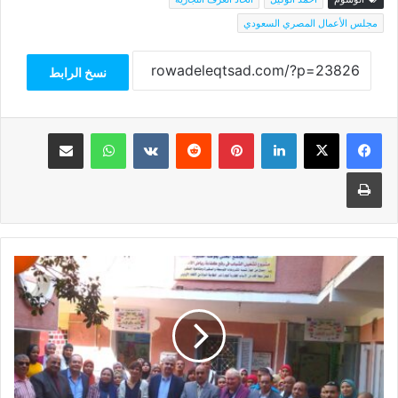
مجلس الأعمال المصري السعودي
نسخ الرابط
فيسبوك
‫X
لينكدإن
بينتيريست
واتساب
مشاركة عبر البريد
طباعة
جولة
تفقدية
لوفد
من
الاتحاد
الأوروبي
بجهاز
تنمية