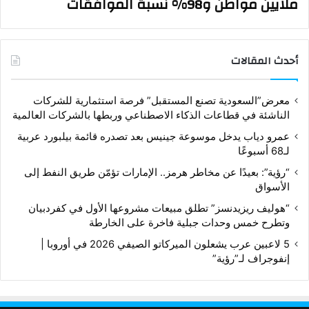
ملايين مواطن و98% نسبة الموافقات
أحدث المقالات
معرض”السعودية تصنع المستقبل” فرصة استثمارية للشركات
الناشئة في قطاعات الذكاء الاصطناعي وربطها بالشركات العالمية
عمرو دياب يدخل موسوعة جينيس بعد تصدره قائمة بيلبورد عربية
لـ68 أسبوعًا
“رؤية”: بعيدًا عن مخاطر هرمز.. الإمارات تؤمّن طريق النفط إلى
الأسواق
“هوليف ريزيدنسز” تطلق مبيعات مشروعها الأول في كفردبيان
وتطرح خمس وحدات جبلية فاخرة على الخارطة
5 لاعبين عرب يشعلون الميركاتو الصيفي 2026 في أوروبا |
إنفوجراف لـ”رؤية”