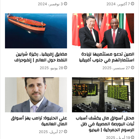
7 أكتوبر، 2024
3 نوفمبر، 2024
الصين تدعو مستثمريها لزيادة
مضايق إفريقيا.. ركيزة شرايين
استثماراتهم في جنوب أفريقيا
النفط حول العالم | إنفوجراف
27 سبتمبر، 2025
28 يونيو، 2025
محلل أسواق مال يكشف أسباب
علي الحليوة: ترامب يهز أسواق
ثبات البورصة المصرية في ظل
المال العالمية
الرسوم الجمركية | فيديو
27 أبريل، 2025
19 أبريل، 2025