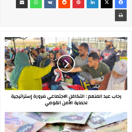
طباعة
رحاب
عبد
المنعم
:
التكافل
الاجتماعي
ضرورة
إستراتيجية
لحماية
رحاب عبد المنعم : التكافل الاجتماعي ضرورة إستراتيجية
الأمن
لحماية الأمن القومي
القومي
أسعار
العملات
البنك