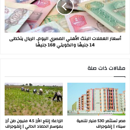
الأهلي
المصري
اليوم..
الريال
يتخطى
14
أسعار العملات البنك الأهلي المصري اليوم.. الريال يتخطى
جنيهًا
14 جنيهًا والكويتي 168 جنيهًا
والكويتي
168
جنيهًا
مقالات ذات صلة
مصر تستثمر 530 مليار لتنمية
الزراعة: إنتاج الأرز 4.5 مليون طن أرز
سيناء | إنفوجراف
بموسم الحصاد الحالي | إنفوجراف