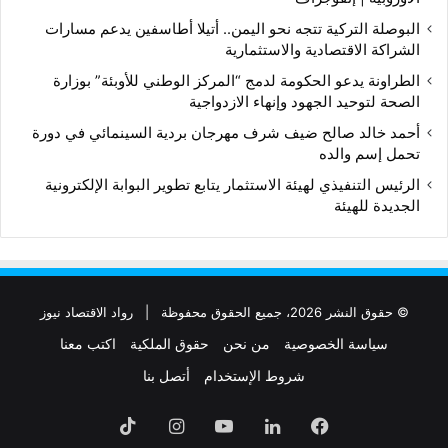
البوصلة التركية تتجه نحو اليمن.. أتيلا أطاسفين يدعم مسارات
الشراكة الاقتصادية والاستثمارية
الطراونة يدعو الحكومة لدمج “المركز الوطني للأوبئة” بوزارة
الصحة لتوحيد الجهود وإنهاء الازدواجية
أحمد خالد صالح ضيف شرف مهرجان بردية السينمائي في دورة
تحمل إسم والده
الرئيس التنفيذي لهيئة الاستثمار يتابع تطوير البوابة الإلكترونية
الجديدة للهيئة
© حقوق النشر 2026، جميع الحقوق محفوظة |
رواد الاقتصاد نيوز
سياسة الخصوصية
من نحن
حقوق الملكية
اكتب معنا
شروط الإستخدام
أتصل بنا
فيسبوك
لينكدإن
‫YouTube
انستقرام
‫TikTok