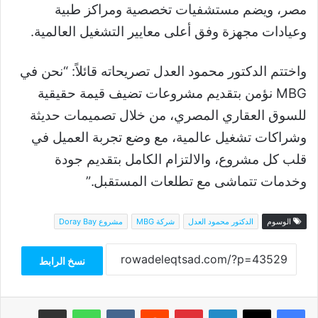
مصر، ويضم مستشفيات تخصصية ومراكز طبية
وعيادات مجهزة وفق أعلى معايير التشغيل العالمية.
واختتم الدكتور محمود العدل تصريحاته قائلاً: “نحن في
MBG نؤمن بتقديم مشروعات تضيف قيمة حقيقية
للسوق العقاري المصري، من خلال تصميمات حديثة
وشراكات تشغيل عالمية، مع وضع تجربة العميل في
قلب كل مشروع، والالتزام الكامل بتقديم جودة
وخدمات تتماشى مع تطلعات المستقبل.”
الوسوم
الدكتور محمود العدل
شركة MBG
مشروع Doray Bay
نسخ الرابط
فيسبوك
‫X
لينكدإن
بينتيريست
واتساب
مشاركة عبر البريد