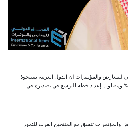
ي للمعارض والمؤتمرات أن الدول العربية تستحوذ
على إنتاج التمور عالمياً بنسبة تقدر بنحو 80% ومطلوب إعداد خطة للتوسع في تصديره في
ض والمؤتمرات تنسق مع المنتجين العرب للتمور