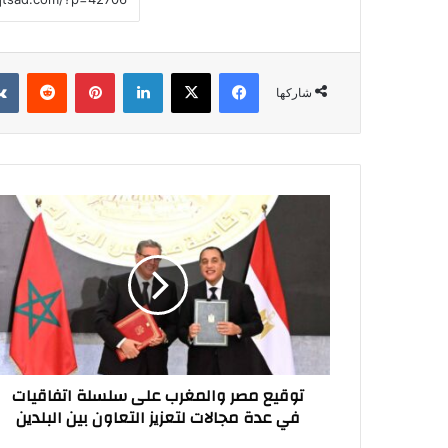
فيسبوك
‫X
لينكدإن
بينتيريست
شاركها
توقيع
مصر
والمغرب
على
سلسلة
اتفاقيات
في
عدة
مجالات
توقيع مصر والمغرب على سلسلة اتفاقيات
لتعزيز
في عدة مجالات لتعزيز التعاون بين البلدين
التعاون
بين