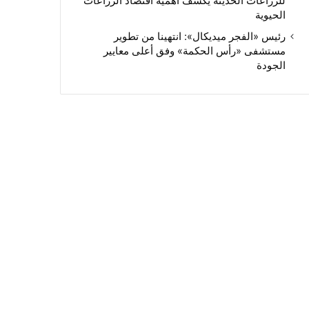
للزراعات الحديثة يكشف أهمية اقتصاد الزراعات
الحيوية
رئيس «الفجر ميديكال»: انتهينا من تطوير
مستشفى «رأس الحكمة» وفق أعلى معايير
الجودة