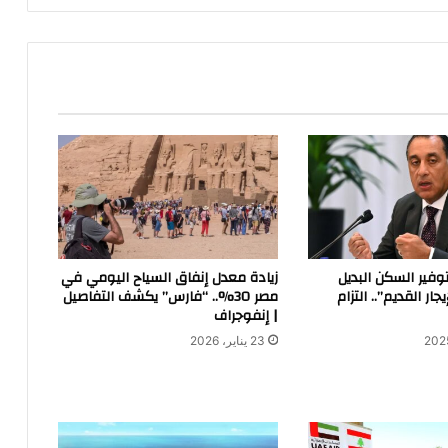
لجين
توفير السكن البديل
زيادة معدل إنفاق السياح اليومي في
ار القديم”.. التزام
مصر 30%.. “فارس” يكشف التفاصيل
| إنفوجراف
23 يناير، 2026