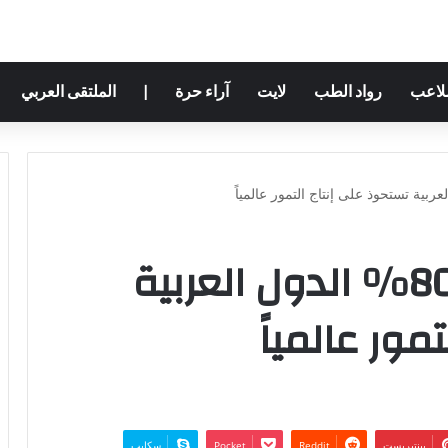
ملاعب
رواد الطب
لايت
آراء حرة
|
الملتقى العربي
بدر العتيبي : بنسبة 80% الدول العربية
مور عالمياً
بينتيريست
‫Pocket
سكايب