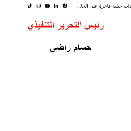
“هوليف ريزيدنسز” تطلق مبيعات مشروعها الأول في كفردبيان وتطرح خمس وحدات جبلية فاخرة على الخارطة
فيسبوك
لينكدإن
‫YouTube
انستقرام
‫TikTok