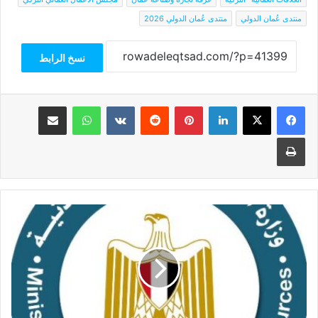
منتدى عُمان الدولي
منتدى عُمان الدولي 2026
نسخ الرابط
فيسبوك
‫X
لينكدإن
بينتيريست
واتساب
مشاركة عبر البريد
طباعة
وزارة
البترول
تتابع
حادث
تصادم
طريق
حقول
الصحراء