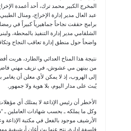
المخرج الكبير محمد ترك، أحد أعمدة الإخرا
عبد العال مدير إدارة الإخراج، ومنال الطيبي
برامج حققت نجاحاً جماهيرياً كبيراً في رمضا
الشلقامي مدير إدارة التنفيذ بالمحطة، ولبن
واضحاً حول منطق إدارة تعاقب النجاح وتكا
نتيجة هذا المناخ العدائي والطارد، هربت أف
من بينهن مي عشوش، في نزيف مهني فاضح أف
إلى الهروب، إذ لا يمكن لأي معلن أن يغام
يُبث على مدار اليوم، بلا هوية ولا جمهور.
الأخطر أن رئيس الإذاعة لا يمتلك أي مؤهلات
وكل ما يملكه ـ بحسب شهادات العاملين ـ “د
الأرشيف موجود بالفعل في مكتبة الإذاعة وعلى
فلسفة إدارة، نتج عنها بث أغانٍ أرشيفية مهجو