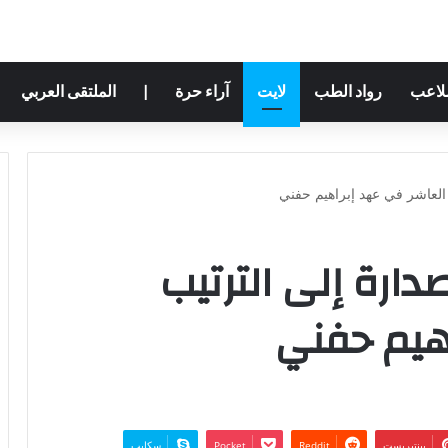
ملاعب
رواد الطب
لايت
آراء حرة
|
الملتقى العربي
 العاشر في عهد إبراهيم حفني
دارة إلى الترتيب
هيم حفني
بينتيريست
‫Pocket
سكايب