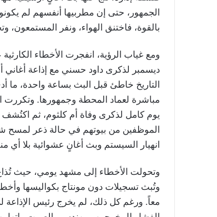
الجمهور، حتى إن مطربيها أنفسهم لم يكونوا
بالقوة، فاختنق الهواء، ونفر المستمعون، وتح
ومع غياب الرؤية، انفجرت الأخطاء الكارثية
ديسمبر لذكرى داود حسني مع إذاعة أغاني أم
التاريخ خاطئ قبل البث بساعة واحدة، ما أدى
مباشرة لعماد المحطة وجمهورها. وتكررت الف
يوم كامل لذكرى وفاة أم كلثوم، ثم اكتُشف ف
الموظفين من بيوتهم في حالة ذعر لمسح شغ
انهيار السيستم وبث أغانٍ عشوائية بلا أي م
وتحولت الأخطاء إلى مشهد يومي، حيث تُذاع 
وتُبث تسجيلات دون مونتاج بكواليسها وأخطا
معاً. ورغم كل ذلك، لم يخرج رئيس الإذاعة ل
الفشل للمخرجين ومهندسي الصوت واتهامهم ب