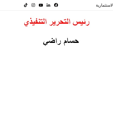
لاستثمارية
فيسبوك
لينكدإن
‫YouTube
انستقرام
‫TikTok