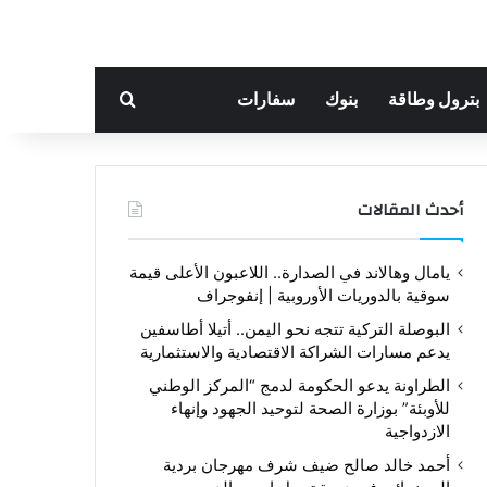
بحث عن
بترول وطاقة
بنوك
سفارات
أحدث المقالات
يامال وهالاند في الصدارة.. اللاعبون الأعلى قيمة
سوقية بالدوريات الأوروبية | إنفوجراف
البوصلة التركية تتجه نحو اليمن.. أتيلا أطاسفين
يدعم مسارات الشراكة الاقتصادية والاستثمارية
الطراونة يدعو الحكومة لدمج “المركز الوطني
للأوبئة” بوزارة الصحة لتوحيد الجهود وإنهاء
الازدواجية
أحمد خالد صالح ضيف شرف مهرجان بردية